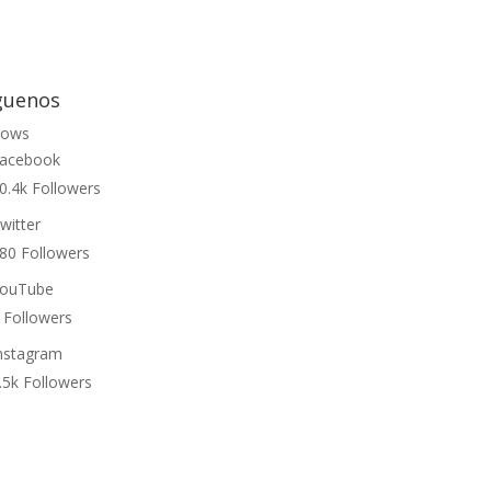
guenos
lows
acebook
0.4k
Followers
witter
80
Followers
ouTube
Followers
nstagram
.5k
Followers