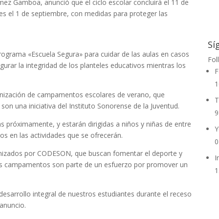
amez Gamboa, anunció que el ciclo escolar concluirá el 11 de
ses el 1 de septiembre, con medidas para proteger las
Sí
programa «Escuela Segura» para cuidar de las aulas en casos
Fol
rar la integridad de los planteles educativos mientras los
F
1
ización de campamentos escolares de verano, que
T
n una iniciativa del Instituto Sonorense de la Juventud.
9
próximamente, y estarán dirigidas a niños y niñas de entre
Y
jos en las actividades que se ofrecerán.
0
nizados por CODESON, que buscan fomentar el deporte y
I
Estos campamentos son parte de un esfuerzo por promover un
1
sarrollo integral de nuestros estudiantes durante el receso
anuncio.