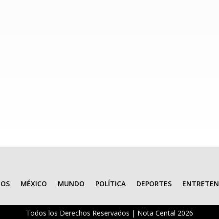
racias al liderazgo del gobernador Alfonso Durazo Montaño, Sonora s
tario, al ser sede de la Reunión de Políticas de Salud y Movilidad...
IOS
MÉXICO
MUNDO
POLÍTICA
DEPORTES
ENTRETEN
Todos los Derechos Reservados | Nota Cental 2026