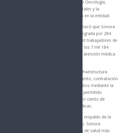
fortalecimiento del Centro Estatal de Oncología,
además del impulso a nuevos hospitales y la
ampliación de la capacidad instalada en la entidad.
El gobernador Durazo Montaño destacó que Sonora
cuenta actualmente con una red integrada por 284
unidades médicas, más de 10 mil 300 trabajadores de
la salud y un presupuesto superior a los 7 mil 184
millones de pesos para fortalecer la atención médica
en todo el estado.
Asimismo, resaltó los avances en infraestructura
hospitalaria, telemedicina, equipamiento, contratación
de personal y abasto de medicamentos mediante la
estrategia Rutas de la Salud, que ha permitido
mantener niveles superiores al 90 por ciento de
abastecimiento en las unidades médicas.
Durazo Montaño reiteró que, con el respaldo de la
presidenta Claudia Sheinbaum Pardo, Sonora
continuará consolidando un sistema de salud más