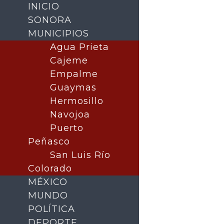
INICIO
SONORA
MUNICIPIOS
Agua Prieta
Cajeme
Empalme
Guaymas
Hermosillo
Navojoa
Puerto
Buscar
Peñasco
San Luis Río
Colorado
MÉXICO
MUNDO
POLÍTICA
DEPORTE