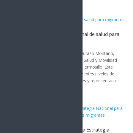
Sonora acoge estrategia nacional de salud para
migrantes
SONORA
El gobernador de Sonora, Alfonso Durazo Montaño,
encabezó la Reunión de Políticas de Salud y Movilidad
Humana de la Zona Norte 2026 en Hermosillo. Este
evento reunió a autoridades de diferentes niveles de
gobierno, organismos internacionales y representantes
de seis...
Alfonso Durazo inicia en Sonora Estrategia