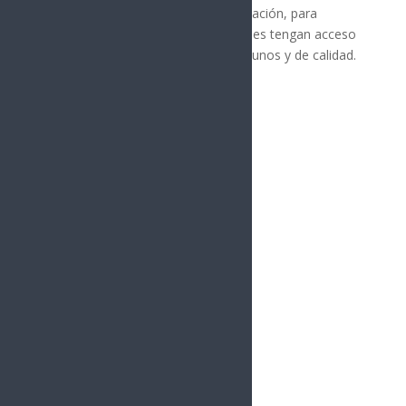
fuerte, moderno y cercano a la población, para
garantizar que las familias sonorenses tengan acceso
a servicios médicos gratuitos, oportunos y de calidad.
Síguenos
Follows
Facebook
10.4k
Followers
Twitter
980
Followers
YouTube
0
Followers
Instagram
1.5k
Followers