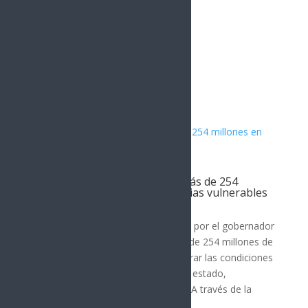
Artículos Relacionados
Gobierno de Sonora invierte más de 254
millones en vivienda para familias vulnerables
SONORA
El Gobierno de Sonora, encabezado por el gobernador
Alfonso Durazo, ha destinado más de 254 millones de
pesos entre 2022 y 2026 para mejorar las condiciones
de vivienda en los 72 municipios del estado,
beneficiando a familias vulnerables. A través de la
Comisión de...