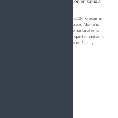
Nacional para garantizar atención en salud a
personas migrantes
SONORA
Hermosillo, Sonora; 6 de agosto de 2026.- Gracias al
liderazgo del gobernador Alfonso Durazo Montaño,
Sonora se consolidó como referente nacional en la
construcción de un modelo con enfoque humanitario,
al ser sede de la Reunión de Políticas de Salud y
Movilidad...
« Entradas más antiguas