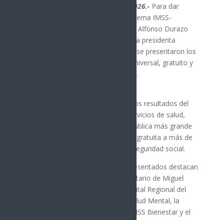
Ciudad de México; 26 de junio de 2026.-
Para dar
seguimiento a los proyectos del sistema IMSS-
Bienestar en Sonora, el gobernador Alfonso Durazo
Montaño sostuvo una reunión con la presidenta
Claudia Sheinbaum Pardo en la que se presentaron los
avances de este modelo de salud universal, gratuito y
de calidad para las y los sonorenses.
Durante el encuentro se revisaron los resultados del
proceso de federalización de los servicios de salud,
que ha permitido concretar la red pública más grande
del estado para atender de manera gratuita a más de
un millón y medio de personas sin seguridad social.
Entre los proyectos estratégicos presentados destacan
la construcción del Hospital Comunitario de Miguel
Alemán, el fortalecimiento del Hospital Regional del
Río Sonora, la Unidad Integral de Salud Mental, la
rehabilitación del Hospital Infantil IMSS Bienestar y el