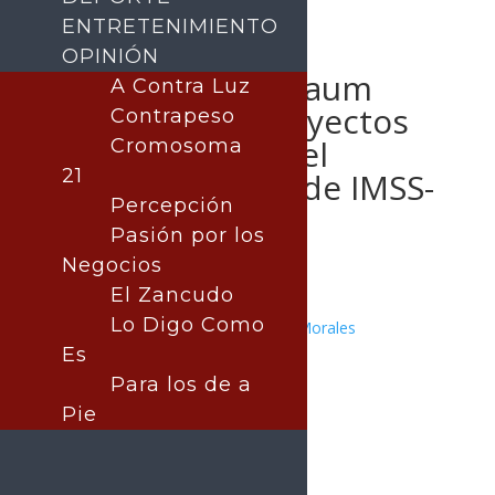
ENTRETENIMIENTO
OPINIÓN
Durazo y Sheinbaum
A Contra Luz
avanzan con proyectos
Contrapeso
estratégicos en el
Cromosoma
21
fortalecimiento de IMSS-
Percepción
Bienestar
Pasión por los
Negocios
El Zancudo
Lo Digo Como
Publicado por:
Juan Antonio Pérez Morales
SONORA
Es
26 junio, 2026
Para los de a
Pie