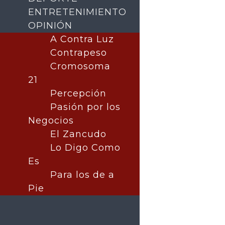
POLÍTICA
ENTRETENIMIENTO
DEPORTES
OPINIÓN
ENTRETENIMIENTO
A Contra Luz
OPINIÓN
Contrapeso
A Contra Luz
Cromosoma
Contrapeso
21
Cromosoma 21
Percepción
El Zancudo
Pasión por los
Lo Digo Como Es
Negocios
Para los de a Pie
Pasión por los Negocios
El Zancudo
Lo Digo Como
Es
Para los de a
Pie
Seguir
Seguir