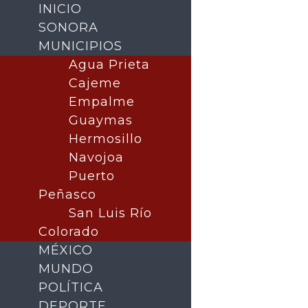
INICIO
SONORA
MUNICIPIOS
SONORA
Agua Prieta
MUNICIPIOS
Cajeme
Agua Prieta
Empalme
Cajeme
Guaymas
Empalme
Hermosillo
Guaymas
Navojoa
Hermosillo
Puerto
Navojoa
Peñasco
Nogales
San Luis Río
Puerto Peñasco
Colorado
San Luis Río Colorado
MÉXICO
MUNDO
MÉXICO
POLÍTICA
MUNDO
DEPORTE