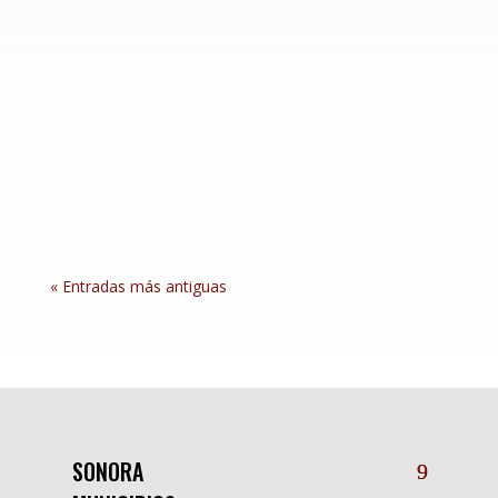
Ures, Sonora; 5 de agosto de 2026.- En un acto
que representa justicia social y ambiental para
las comunidades de la región afectada por el
derrame de tóxicos en 2014, después de 12
años de espera dio inicio la construcción del
Hospital Regional del Río Sonora en Ures...
« Entradas más antiguas
SONORA