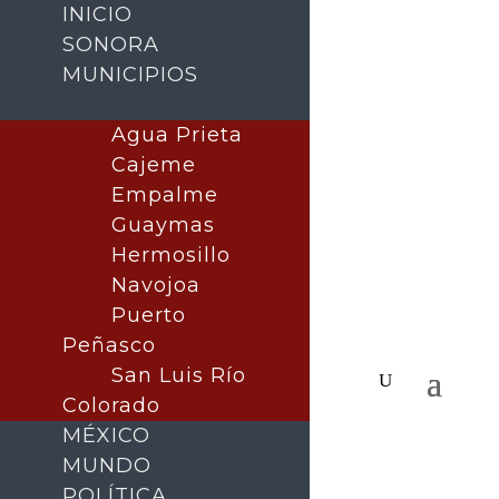
INICIO
SONORA
MUNICIPIOS
Agua Prieta
Cajeme
Empalme
Guaymas
Hermosillo
Navojoa
Puerto
Peñasco
San Luis Río
Colorado
MÉXICO
MUNDO
POLÍTICA