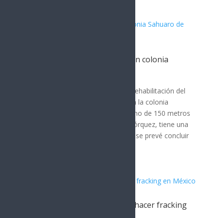
Artículos Relacionados
Rehabilitan colector sanitario en colonia
Sahuaro de Hermosillo
Hermosillo
Agua de Hermosillo lleva a cabo la rehabilitación del
colector sanitario de 36 pulgadas en la colonia
Sahuaro. La obra, que cubre un tramo de 150 metros
lineales en la calle Juan de Dios Bojórquez, tiene una
inversión de 10 millones de pesos y se prevé concluir
en...
Se aprueban condiciones para hacer fracking
en México