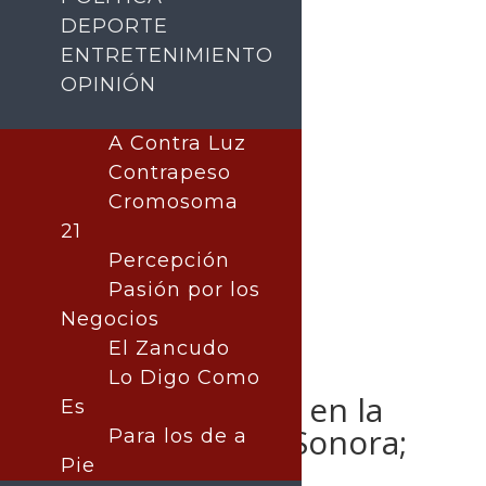
DEPORTE
ENTRETENIMIENTO
OPINIÓN
Buscar
A Contra Luz
Contrapeso
Cromosoma
21
Percepción
Pasión por los
Negocios
El Zancudo
Lo Digo Como
Concluye huelga en la
Es
Universidad de Sonora;
Para los de a
más de 40 mil
Pie