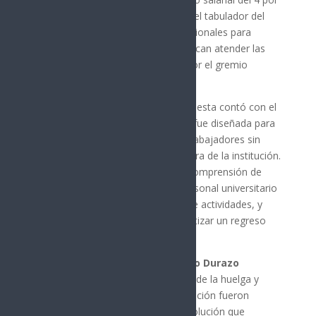
ciento directo al sueldo, ajustes en el tabulador del
personal académico y recursos adicionales para
prestaciones fijas, medidas que buscan atender las
principales demandas planteadas por el gremio
docente.
La universidad destacó que la propuesta contó con el
respaldo del Gobierno de Sonora y fue diseñada para
responder a las solicitudes de los trabajadores sin
comprometer la estabilidad financiera de la institución.
Asimismo, la rectora agradeció la comprensión de
estudiantes, padres de familia y personal universitario
durante el periodo de suspensión de actividades, y
aseguró que la prioridad será garantizar un regreso
ordenado a las aulas.
Por su parte, el gobernador
Alfonso Durazo
Montaño
celebró el levantamiento de la huelga y
destacó que el diálogo y la concertación fueron
fundamentales para alcanzar una solución que