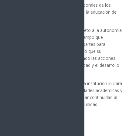
permitiera atender las demandas laborales de los
académicos sin afectar el derecho a la educación de
más de 40 mil estudiantes.
El mandatario estatal reiteró el respeto a la autonomía
universitaria y a la vida sindical, al tiempo que
reconoció la disposición de ambas partes para
construir acuerdos. También aseguró que su
administración continuará respaldando las acciones
encaminadas a fortalecer la estabilidad y el desarrollo
de la Universidad de Sonora.
Con la conclusión del paro laboral, la institución iniciará
el proceso de reactivación de actividades académicas y
administrativas, con el objetivo de dar continuidad al
semestre y brindar certeza a la comunidad
universitaria.
Síguenos