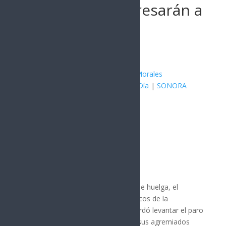
estudiantes regresarán a
clases
Publicado por:
Juan Antonio Pérez Morales
MÉXICO
|
Hermosillo
|
Noticia del Día
|
SONORA
11 junio, 2026
Por: Arath Landavazo
Hermosillo, Sonora.
Tras 27 días de huelga, el
Sindicato de Trabajadores Académicos de la
Universidad de Sonora (STAUS) acordó levantar el paro
laboral luego de que la mayoría de sus agremiados