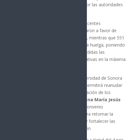
aceptara la propuesta presentada por las autoridades
universitarias.
En la consulta realizada entre los docentes
sindicalizados, 952 académicos votaron a favor de
aceptar el ofrecimiento institucional, mientras que 551
se pronunciaron por continuar con la huelga, poniendo
fin al conflicto que mantenía suspendidas las
actividades académicas y administrativas en la máxima
casa de estudios del estado.
A través de un comunicado, la Universidad de Sonora
informó que el acuerdo alcanzado permitirá reanudar
las labores y avanzar en la normalización de los
procesos educativos. La rectora,
Dena María Jesús
Camarena Gómez
, señaló que el convenio
representa un paso fundamental para retomar la
formación de miles de estudiantes y fortalecer las
funciones sustantivas de la institución.
El acuerdo contempla un incremento salarial del 4 por