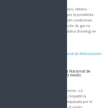
Hermosillo
Por: Arath Landavazo Ciudad de México, México.-
Grupo de especialistas convocados por la presidenta
Claudia Sheinbaum, aprobó que existen condiciones
para desarrollar proyectos de extracción de gas no
convencional mediante fractura hidráulica (fracking) en
México....
Lorenia Valles respalda Jornada Nacional de
Reforestación y llama a cuidar el medio
ambiente
Hermosillo
Por: Arath Landavazo Hermosillo, Sonora.- La
aspirante con licencia Lorenia Valles, respaldó la
Jornada Nacional de Reforestación impulsada por el
Gobierno de México y invitó a cuidar el medio