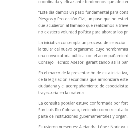
coordinada y eficaz ante fenómenos que afecten
“Este día damos un paso fundamental para const
Riesgos y Protección Civil, un paso que no esta
que acudieron al llamado que realizamos a travé
no existiera voluntad política para abordar los p
La iniciativa contempla un proceso de selección 
la titular del nuevo organismo, cuyo nombramien
una convocatoria pública con el acompañamient
Consejo Técnico Asesor, garantizando así la parti
En el marco de la presentación de esta iniciati
de la legislación secundaria que armonizará es
ciudadana y el acompañamiento de especialistas 
trayectoria en la materia.
La consulta popular estuvo conformada por foro
San Luis Río Colorado, teniendo como resultad
parte de instituciones gubernamentales y organis
Estuvieron presentes: Alejandra López Noriega, 