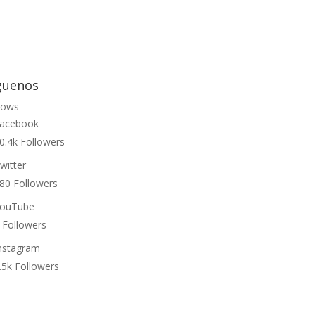
guenos
lows
acebook
0.4k
Followers
witter
80
Followers
ouTube
Followers
nstagram
.5k
Followers