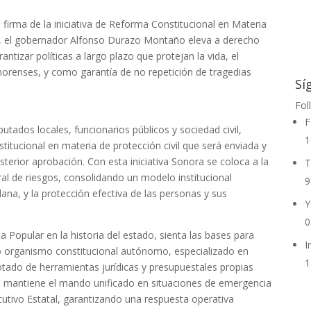
 firma de la iniciativa de Reforma Constitucional en Materia
vil, el gobernador Alfonso Durazo Montaño eleva a derecho
antizar políticas a largo plazo que protejan la vida, el
onorenses, y como garantía de no repetición de tragedias
Sí
Fol
F
iputados locales, funcionarios públicos y sociedad civil,
1
stitucional en materia de protección civil que será enviada y
terior aprobación. Con esta iniciativa Sonora se coloca a la
T
ral de riesgos, consolidando un modelo institucional
9
dana, y la protección efectiva de las personas y sus
Y
0
 Popular en la historia del estado, sienta las bases para
I
vo organismo constitucional autónomo, especializado en
1
dotado de herramientas jurídicas y presupuestales propias
se mantiene el mando unificado en situaciones de emergencia
cutivo Estatal, garantizando una respuesta operativa