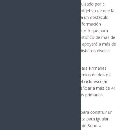
grande en la historia de Sonora, impulsado por el
gobernador Alfonso Durazo, con el objetivo de que la
falta de recursos económicos no sea un obstáculo
para que niñas y niños continúen su formación
académica. En este contexto, se informó que para
2026 se destinará un presupuesto histórico de más de
mil millones de pesos, con el que se apoyará a más de
medio millón de estudiantes en los distintos niveles
educativos.
La Beca Sonora de Oportunidades para Primarias
Públicas contempla un apoyo económico de dos mil
200 pesos, que se entrega durante el ciclo escolar
2025–2026, y tiene como meta beneficiar a más de 41
mil niñas y niños inscritos en escuelas primarias
públicas de la entidad.
La educación es la base más sólida para construir un
mejor futuro y la principal herramienta para igualar
oportunidades; por ello, el Gobierno de Sonora