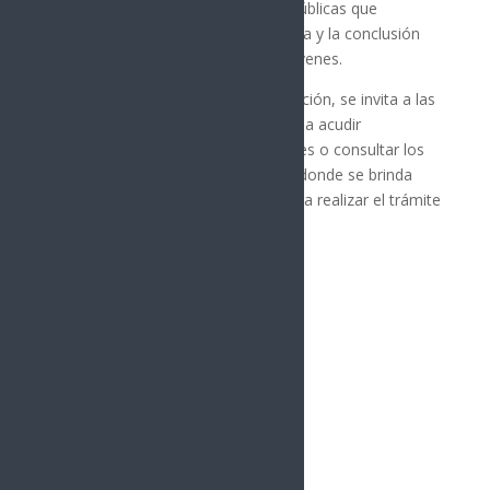
continuará fortaleciendo políticas públicas que
garanticen el acceso, la permanencia y la conclusión
de los estudios de niñas, niños y jóvenes.
En caso de dudas o requerir orientación, se invita a las
madres, padres de familia y tutores a acudir
directamente a las oficinas del Ibcees o consultar los
canales oficiales de comunicación, donde se brinda
información y acompañamiento para realizar el trámite
de manera correcta y segura.
Síguenos
Follows
Facebook
10.4k
Followers
Twitter
980
Followers