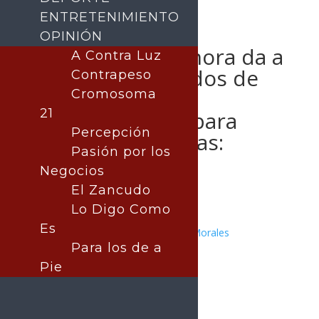
ENTRETENIMIENTO
OPINIÓN
Gobierno de Sonora da a
A Contra Luz
conocer resultados de
Contrapeso
Becas Sonora de
Cromosoma
21
Oportunidades para
Percepción
primarias públicas:
Pasión por los
Ibcees
Negocios
El Zancudo
Lo Digo Como
Es
Publicado por:
Juan Antonio Pérez Morales
Para los de a
SONORA
15 enero, 2026
Pie