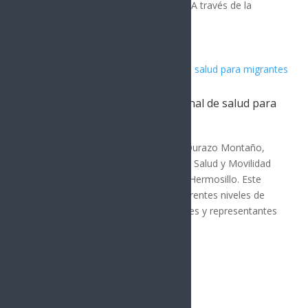
beneficiando a familias vulnerables. A través de la
Comisión de...
Sonora acoge estrategia nacional de salud para
migrantes
SONORA
El gobernador de Sonora, Alfonso Durazo Montaño,
encabezó la Reunión de Políticas de Salud y Movilidad
Humana de la Zona Norte 2026 en Hermosillo. Este
evento reunió a autoridades de diferentes niveles de
gobierno, organismos internacionales y representantes
de seis...
« Entradas más antiguas