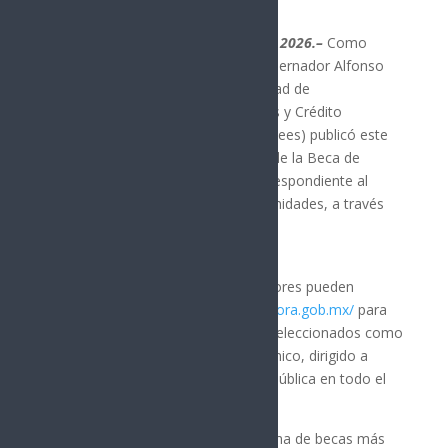
Hermosillo, Sonora; 15 de enero de 2026.–
Como
parte del compromiso firme del gobernador Alfonso
Durazo con la educación y la igualdad de
oportunidades, el Instituto de Becas y Crédito
Educativo del Estado de Sonora (Ibcees) publicó este
martes 14 de enero los resultados de la Beca de
Primarias Públicas 2025–2026, correspondiente al
programa Becas Sonora de Oportunidades, a través
de su portal oficial.
Las madres, padres de familia y tutores pueden
ingresar a
https://becasycredito.sonora.gob.mx/
para
verificar si sus hijas o hijos fueron seleccionados como
beneficiarios de este apoyo económico, dirigido a
estudiantes de educación primaria pública en todo el
estado.
Este apoyo forma parte del programa de becas más