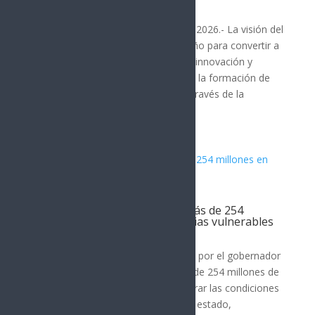
SONORA
Hermosillo, Sonora; 7 de agosto de 2026.- La visión del
gobernador Alfonso Durazo Montaño para convertir a
Sonora en un referente nacional de innovación y
desarrollo tecnológico continúa con la formación de
talento altamente especializado, a través de la
tercera...
Gobierno de Sonora invierte más de 254
millones en vivienda para familias vulnerables
SONORA
El Gobierno de Sonora, encabezado por el gobernador
Alfonso Durazo, ha destinado más de 254 millones de
pesos entre 2022 y 2026 para mejorar las condiciones
de vivienda en los 72 municipios del estado,