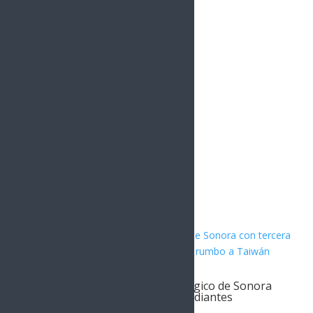
YouTube
0
Followers
Instagram
1.5k
Followers
Artículos Relacionados
Durazo impulsa futuro tecnológico de Sonora
con tercera generación de estudiantes
sonorenses rumbo a Taiwán