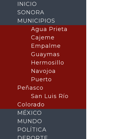
INICIO
SONORA
MUNICIPIOS
Agua Prieta
Cajeme
Empalme
Guaymas
Hermosillo
Navojoa
Puerto
Buscar
Peñasco
San Luis Río
Colorado
MÉXICO
MUNDO
POLÍTICA
DEPORTE