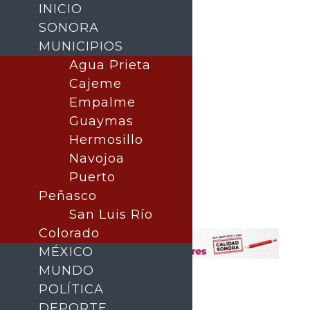
INICIO
SONORA
MUNICIPIOS
Agua Prieta
Cajeme
Empalme
Guaymas
Hermosillo
Navojoa
Puerto
Buscar
Peñasco
San Luis Río
Colorado
MÉXICO
MUNDO
POLÍTICA
DEPORTE