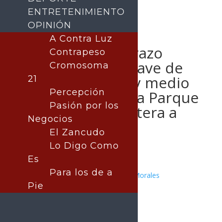
ENTRETENIMIENTO
OPINIÓN
A Contra Luz
Gobernador Durazo
Contrapeso
impulsa obras clave de
Cromosoma
infraestructura y medio
21
Percepción
ambiente; avanza Parque
Pasión por los
Ostimuri y carretera a
Negocios
Kino
El Zancudo
Lo Digo Como
Es
Para los de a
Publicado por:
Juan Antonio Pérez Morales
Pie
SONORA
21 mayo, 2026