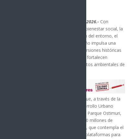
Hermosillo, Sonora; 21 de mayo de 2026.-
Con
acciones integrales que priorizan el bienestar social, la
conectividad regional y la protección del entorno, el
gobernador Alfonso Durazo Montaño impulsa una
serie de obras estratégicas con inversiones históricas
que transforman espacios públicos, fortalecen
vialidades clave y consolidan proyectos ambientales de
alto impacto en Sonora.
El mandatario sonorense enfatizó que, a través de la
Secretaría de Infraestructura y Desarrollo Urbano
(Sidur), avanza la modernización del Parque Ostimuri,
en Cajeme, con una inversión de 100 millones de
pesos y un avance del 65 por ciento, que contempla el
mejoramiento del acceso principal, plataformas para