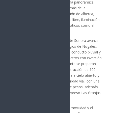
atracciones como rueda de la fortuna panorámica,
barco vikingo y carrusel infantil, además de la
rehabilitación del tobogán y ampliación de alberca,
construcción de baños, teatro al aire libre, iluminación
y recuperación de espacios emblemáticos como el
tren, mini golf y carros chocones.
En el norte del estado, el Gobierno de Sonora avanza
con obras prioritarias en el Tecnológico de Nogales,
donde previamente se construyó un conducto pluvial y
se pavimentó un tramo de 1.8 kilómetros con inversión
de 580 millones de pesos. Actualmente se preparan
nuevas acciones, incluyendo la construcción de 100
metros adicionales de obra hidráulica a cielo abierto y
un puente que incrementará la seguridad vial, con una
inversión estimada de 46 millones de pesos, además
de contemplar la construcción del represo Las Granjas
por 160 millones de pesos.
Como parte del fortalecimiento a la movilidad y el