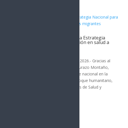
Alfonso Durazo inicia en Sonora Estrategia
Nacional para garantizar atención en salud a
personas migrantes
SONORA
Hermosillo, Sonora; 6 de agosto de 2026.- Gracias al
liderazgo del gobernador Alfonso Durazo Montaño,
Sonora se consolidó como referente nacional en la
construcción de un modelo con enfoque humanitario,
al ser sede de la Reunión de Políticas de Salud y
Movilidad...
« Entradas más antiguas