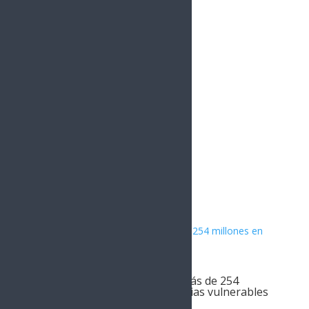
YouTube
0
Followers
Instagram
1.5k
Followers
Artículos Relacionados
Gobierno de Sonora invierte más de 254
millones en vivienda para familias vulnerables
SONORA