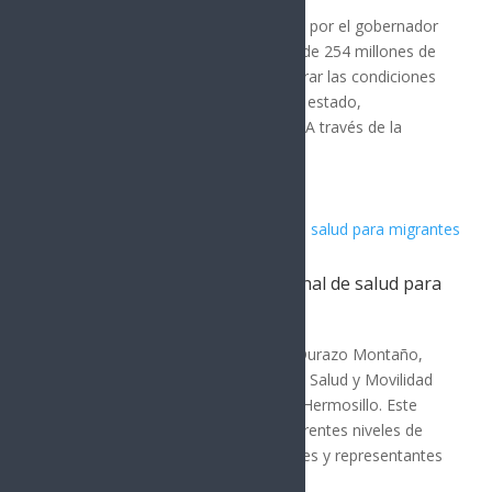
El Gobierno de Sonora, encabezado por el gobernador
Alfonso Durazo, ha destinado más de 254 millones de
pesos entre 2022 y 2026 para mejorar las condiciones
de vivienda en los 72 municipios del estado,
beneficiando a familias vulnerables. A través de la
Comisión de...
Sonora acoge estrategia nacional de salud para
migrantes
SONORA
El gobernador de Sonora, Alfonso Durazo Montaño,
encabezó la Reunión de Políticas de Salud y Movilidad
Humana de la Zona Norte 2026 en Hermosillo. Este
evento reunió a autoridades de diferentes niveles de
gobierno, organismos internacionales y representantes
de seis...