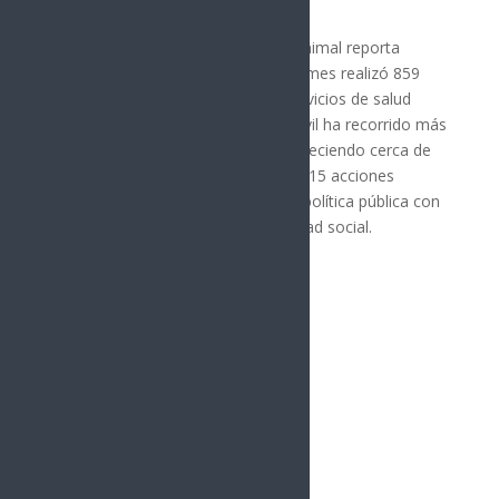
instituciones y comunidades.
Asimismo, la Clínica de Bienestar Animal reporta
resultados concretos: en su primer mes realizó 859
esterilizaciones y brindó mil 780 servicios de salud
animal, mientras que su unidad móvil ha recorrido más
de 17 municipios en seis meses, ofreciendo cerca de
mil esterilizaciones y más de 4 mil 215 acciones
integrales de salud, reflejando una política pública con
enfoque de cuidado y responsabilidad social.
Síguenos
Follows
Facebook
10.4k
Followers
Twitter
980
Followers