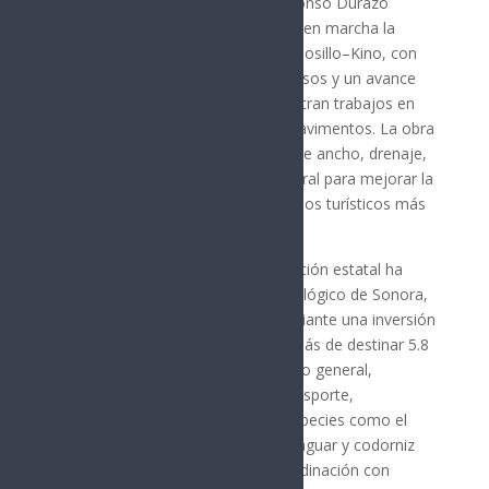
turismo regional, el gobernador Alfonso Durazo
Montaño aseguró que se mantiene en marcha la
modernización de la carretera Hermosillo–Kino, con
una inversión de 500 millones de pesos y un avance
del 25 por ciento, donde ya se registran trabajos en
terracerías, despalmes e inicio de pavimentos. La obra
contempla carriles de 3.50 metros de ancho, drenaje,
señalamientos y rehabilitación integral para mejorar la
conectividad hacia uno de los destinos turísticos más
importantes del estado.
En materia ambiental, la administración estatal ha
impulsado el rescate del Centro Ecológico de Sonora,
con la rehabilitación del aviario mediante una inversión
de casi 2.5 millones de pesos, además de destinar 5.8
millones de pesos en mantenimiento general,
infraestructura, equipamiento y transporte,
fortaleciendo la conservación de especies como el
águila calva, berrendo sonorense, jaguar y codorniz
mascarita, con monitoreos en coordinación con