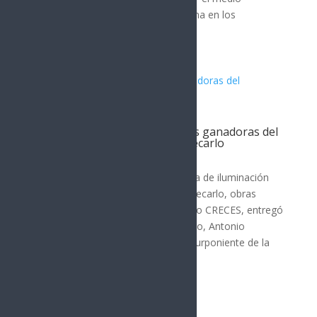
ambiente con participación ciudadana en los
ecosistemas. Destacó que la...
Entrega Toño Astiazarán obras ganadoras del
presupuesto CRECES en Montecarlo
Hermosillo
La cancha polifuncional y un sistema de iluminación
LED ubicados en el Deportivo Montecarlo, obras
ganadoras en el pasado presupuesto CRECES, entregó
el presidente municipal de Hermosillo, Antonio
Astiazarán Gutiérrez a vecinos del Surponiente de la
ciudad. Toño...