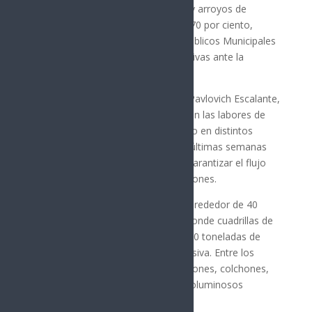
os trabajos de limpieza en canales y arroyos de
Hermosillo registran un avance del 70 por ciento,
informó la Dirección de Servicios Públicos Municipales
como parte de las acciones preventivas ante la
próxima temporada de lluvias.
El titular de la dependencia, Sergio Pavlovich Escalante,
señaló que desde enero comenzaron las labores de
retiro de basura, maleza y escombro en distintos
puntos de la ciudad, aunque en las últimas semanas
los trabajos se intensificaron para garantizar el flujo
adecuado del agua y evitar inundaciones.
Actualmente, el municipio atiende alrededor de 40
canales considerados prioritarios, donde cuadrillas de
limpieza han retirado entre 500 y 700 toneladas de
residuos durante esta jornada intensiva. Entre los
desechos encontrados destacan sillones, colchones,
llantas, sanitarios y otros objetos voluminosos
abandonados en la vía pública.