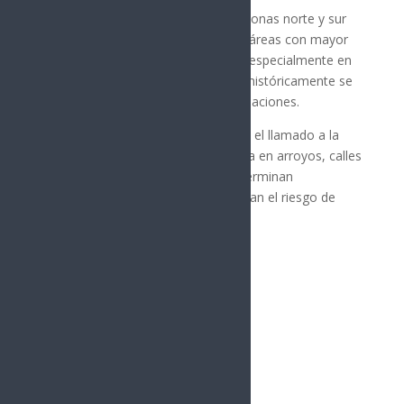
Las autoridades señalaron que las zonas norte y sur
de Hermosillo continúan siendo las áreas con mayor
acumulación de basura en canales, especialmente en
sectores como Las Víboras, donde históricamente se
han presentado problemas de inundaciones.
Finalmente, el Ayuntamiento reiteró el llamado a la
ciudadanía para evitar arrojar basura en arroyos, calles
y camellones, ya que los residuos terminan
bloqueando el sistema pluvial y elevan el riesgo de
afectaciones durante las lluvias.
Síguenos
Follows
Facebook
10.4k
Followers
Twitter