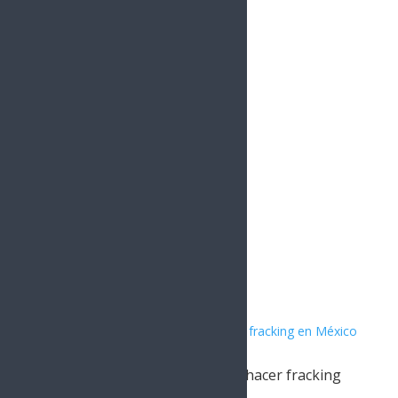
980
Followers
YouTube
0
Followers
Instagram
1.5k
Followers
Artículos Relacionados
Se aprueban condiciones para hacer fracking
en México