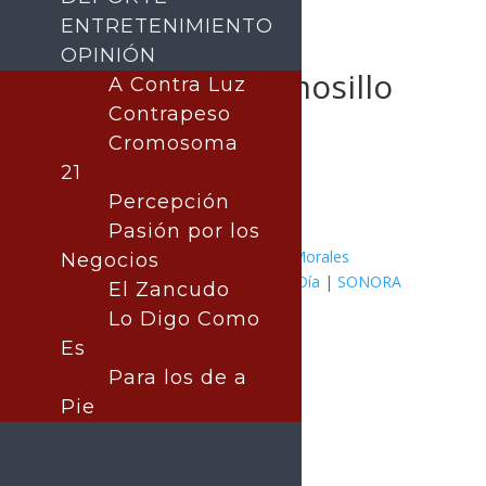
ENTRETENIMIENTO
OPINIÓN
Canales de Hermosillo
A Contra Luz
alcanzan 70% de
Contrapeso
limpieza
Cromosoma
21
Percepción
Pasión por los
Publicado por:
Juan Antonio Pérez Morales
Negocios
MÉXICO
|
Hermosillo
|
Noticia del Día
|
SONORA
El Zancudo
21 mayo, 2026
Lo Digo Como
Es
Para los de a
Pie
Por: Arath Landavazo