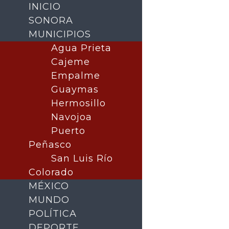
INICIO
SONORA
MUNICIPIOS
Agua Prieta
Cajeme
Empalme
Guaymas
Hermosillo
Navojoa
Puerto
Buscar
Peñasco
San Luis Río
Colorado
MÉXICO
MUNDO
POLÍTICA
DEPORTE