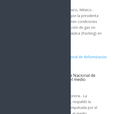
Hermosillo
Por: Arath Landavazo Ciudad de México, México.-
Grupo de especialistas convocados por la presidenta
Claudia Sheinbaum, aprobó que existen condiciones
para desarrollar proyectos de extracción de gas no
convencional mediante fractura hidráulica (fracking) en
México....
Lorenia Valles respalda Jornada Nacional de
Reforestación y llama a cuidar el medio
ambiente
Hermosillo
Por: Arath Landavazo Hermosillo, Sonora.- La
aspirante con licencia Lorenia Valles, respaldó la
Jornada Nacional de Reforestación impulsada por el
Gobierno de México y invitó a cuidar el medio