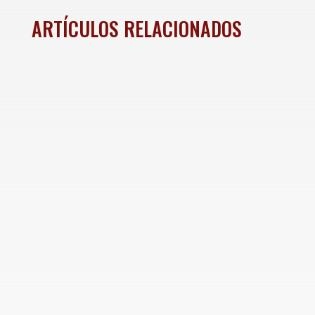
ARTÍCULOS RELACIONADOS
Hermosillo, Sonora; 9 de agosto de 2026.- Con
el respaldo del gobernador Alfonso Durazo
Montaño, Sonora se sumó a la Jornada Nacional
de Reforestación 2026, desde el Cerro de la
Cementera, estrategia encabezada por la
presidenta Claudia Sheinbaum Pardo que se...