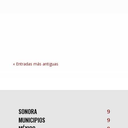
El gobernador de Sonora, Alfonso Durazo
Montaño, encabezó la Reunión de Políticas de
Salud y Movilidad Humana de la Zona Norte
2026 en Hermosillo. Este evento reunió a
autoridades de diferentes niveles de gobierno,
organismos internacionales y representantes de
seis...
« Entradas más antiguas
SONORA
MUNICIPIOS