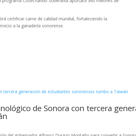
el programa Cosechando Soberanía aportará 360 millones de
rá certificar carne de calidad mundial, fortaleciendo la
vicio a la ganadería sonorense.
nológico de Sonora con tercera gener
án
isión del gobernador Alfonso Durazo Montaño para convertir a Sonora