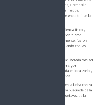
colonia Privadas del Real Sección Dos, Hermosillo.
Juan Manuel “N” y otros individuos, armados,
irrumpieron en un domicilio donde se encontraban las
víctimas, un hombre y una mujer.
Las víctimas fueron sometidas a violencia física y
llevadas a un lugar desconocido, donde fueron
golpeadas e interrogadas. Posteriormente, fueron
trasladadas a otro inmueble, continuando con las
agresiones.
El 24 de febrero de 2025, la mujer fue liberada tras ser
cuestionada, mientras que el hombre sigue
desaparecido. La FGJES está enfocada en localizarlo y
llevar a los responsables ante la justicia.
“La FGJES reafirma su compromiso en la lucha contra
delitos de alto impacto, priorizando la búsqueda de la
persona desaparecida”, declaró un portavoz de la
fiscalía.