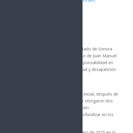
Publicado por:
Juan Antonio Pérez Morales
Nota Principal
8 octubre, 2025
La Fiscalía General de Justicia del Estado de Sonora
(FGJES) logró la vinculación a proceso de Juan Manuel
“N”, de 24 años, por su probable responsabilidad en
delitos de privación ilegal de la libertad y desaparición
cometida por particulares.
La decisión se tomó en la audiencia inicial, después de
ejecutar la orden de aprehensión. Se otorgaron dos
meses para el cierre de la investigación
complementaria, lo que permitirá profundizar en los
detalles del caso.
Los hechos ocurrieron el 22 de febrero de 2025 en la