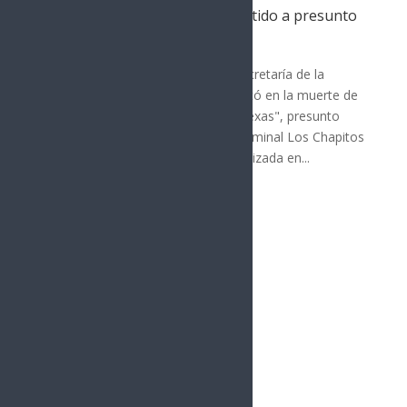
Operativo en Culiacán deja abatido a presunto
líder de Los Chapitos
Nota Principal
Un operativo encabezado por la Secretaría de la
Defensa Nacional en Culiacán resultó en la muerte de
Cristhian Guadalupe "N", alias "El Texas", presunto
integrante de alto nivel del grupo criminal Los Chapitos
del Cártel de Sinaloa. La acción, realizada en...
« Entradas más antiguas