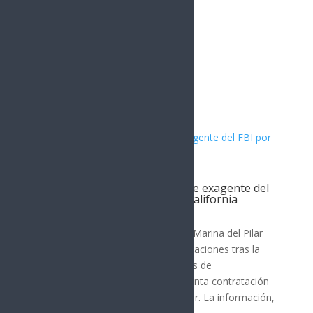
Artículos Relacionados
Filtración revela contratación de exagente del
FBI por gobernadora de Baja California
Nota Principal
La gobernadora de Baja California, Marina del Pilar
Ávila Olmeda, enfrenta nuevas revelaciones tras la
difusión de una grabación y capturas de
conversaciones que indican la presunta contratación
de un exagente del FBI como asesor. La información,