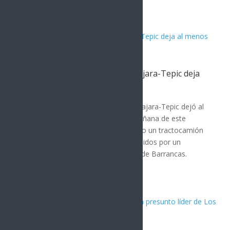
publicada por...
Accidente en carretera Guadalajara-Tepic deja
al menos 16 muertos
MÉXICO
,
Nota Principal
Un accidente en la carretera Guadalajara-Tepic dejó al
menos 16 personas fallecidas la mañana de este
domingo. El incidente ocurrió cuando un tractocamión
chocó contra varios vehículos detenidos por un
accidente previo a la altura de Plan de Barrancas.
Según la...