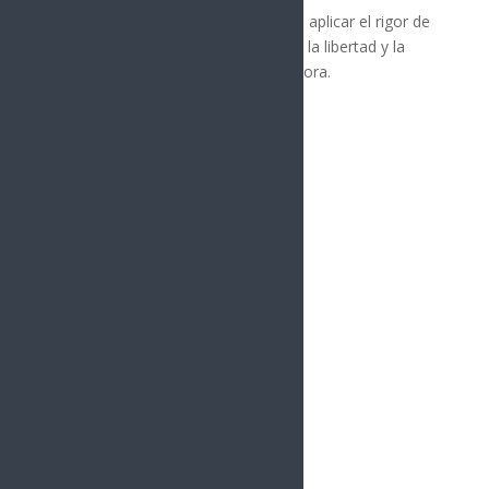
Este caso subraya la importancia de aplicar el rigor de
la ley contra quienes atentan contra la libertad y la
seguridad de los ciudadanos en Sonora.
Síguenos
Follows
Facebook
10.4k
Followers
Twitter
980
Followers
YouTube
0
Followers
Instagram
1.5k
Followers