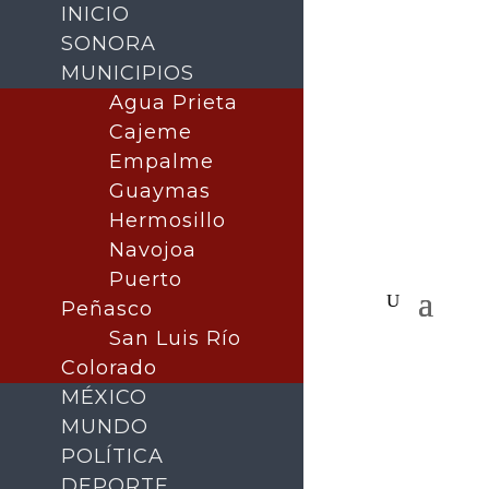
INICIO
SONORA
MUNICIPIOS
Agua Prieta
Cajeme
Empalme
Guaymas
Hermosillo
Navojoa
Puerto
Peñasco
San Luis Río
Colorado
MÉXICO
MUNDO
POLÍTICA
DEPORTE