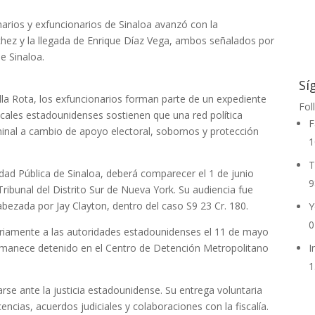
narios y exfuncionarios de Sinaloa avanzó con la
hez y la llegada de Enrique Díaz Vega, ambos señalados por
e Sinaloa.
Sí
lla Rota, los exfuncionarios forman parte de un expediente
Fol
scales estadounidenses sostienen que una red política
F
minal a cambio de apoyo electoral, sobornos y protección
1
T
dad Pública de Sinaloa, deberá comparecer el 1 de junio
9
 Tribunal del Distrito Sur de Nueva York. Su audiencia fue
ncabezada por Jay Clayton, dentro del caso S9 23 Cr. 180.
Y
0
ariamente a las autoridades estadounidenses el 11 de mayo
permanece detenido en el Centro de Detención Metropolitano
I
1
rse ante la justicia estadounidense. Su entrega voluntaria
ncias, acuerdos judiciales y colaboraciones con la fiscalía.