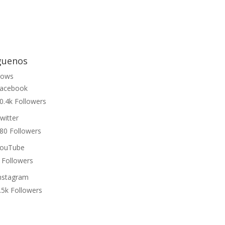
guenos
lows
acebook
0.4k
Followers
witter
80
Followers
ouTube
Followers
nstagram
.5k
Followers