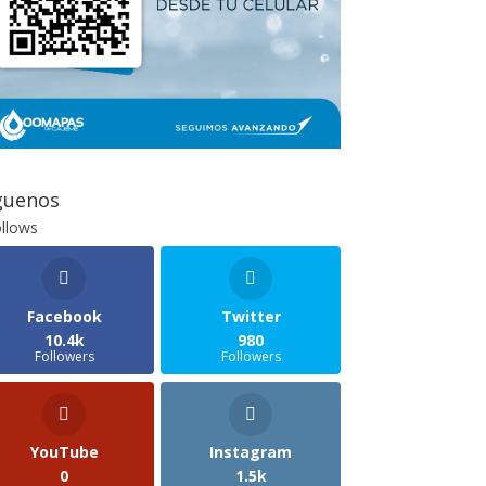
guenos
llows
Facebook
Twitter
10.4k
980
Followers
Followers
YouTube
Instagram
0
1.5k