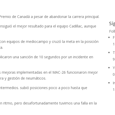
emio de Canadá a pesar de abandonar la carrera principal.
Sí
nsiguió el mejor resultado para el equipo Cadillac, aunque
Fol
F
 con equipos de mediocampo y cruzó la meta en la posición
1
a.
T
aplicaron una sanción de 10 segundos por un incidente en
9
Y
las mejoras implementadas en el MAC-26 funcionaron mejor
0
era y gestión de neumáticos.
I
 intermedios. subió posiciones poco a poco hasta que
1
n ritmo, pero desafortunadamente tuvimos una falla en la