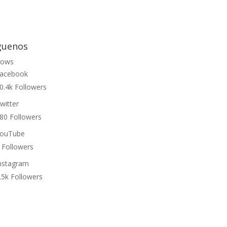
guenos
lows
acebook
0.4k
Followers
witter
80
Followers
ouTube
Followers
nstagram
.5k
Followers