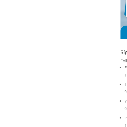
Sí
Fol
F
1
T
9
Y
0
I
1