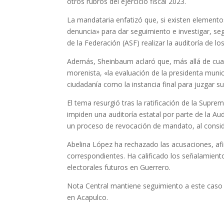
otros rubros del ejercicio fiscal 2023.
La mandataria enfatizó que, si existen element
denuncia» para dar seguimiento e investigar, se
de la Federación (ASF) realizar la auditoría de lo
Además, Sheinbaum aclaró que, más allá de cualq
morenista, «la evaluación de la presidenta municip
ciudadanía como la instancia final para juzgar 
El tema resurgió tras la ratificación de la Supr
impiden una auditoría estatal por parte de la Au
un proceso de revocación de mandato, al conside
Abelina López ha rechazado las acusaciones, afi
correspondientes. Ha calificado los señalamient
electorales futuros en Guerrero.
Nota Central mantiene seguimiento a este caso 
en Acapulco.