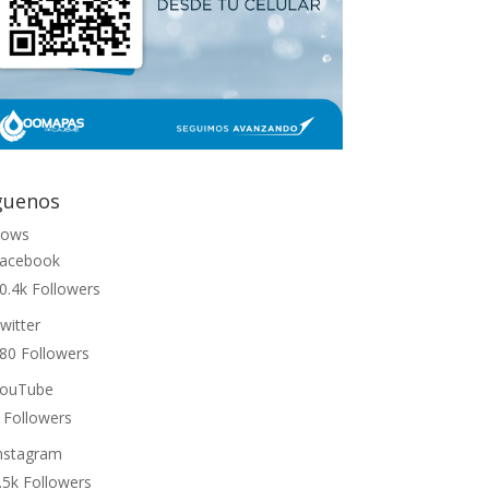
guenos
lows
acebook
0.4k
Followers
witter
80
Followers
ouTube
Followers
nstagram
.5k
Followers