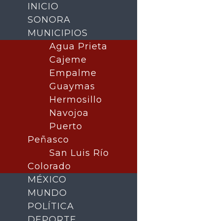
INICIO
SONORA
MUNICIPIOS
Agua Prieta
Cajeme
Empalme
Guaymas
Hermosillo
Navojoa
Puerto
Buscar
Peñasco
San Luis Río
Colorado
MÉXICO
MUNDO
POLÍTICA
DEPORTE