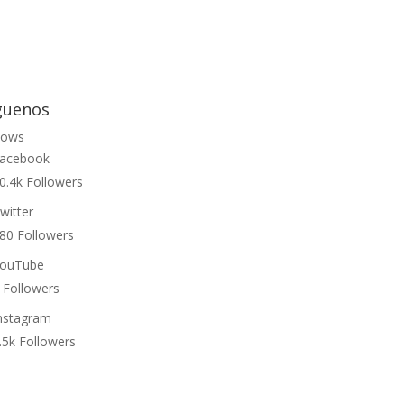
guenos
lows
acebook
0.4k
Followers
witter
80
Followers
ouTube
Followers
nstagram
.5k
Followers