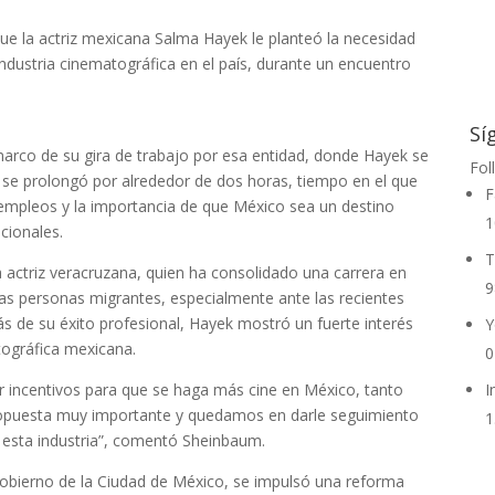
ue la actriz mexicana Salma Hayek le planteó la necesidad
industria cinematográfica en el país, durante un encuentro
Sí
marco de su gira de trabajo por esa entidad, donde Hayek se
Fol
o, se prolongó por alrededor de dos horas, tiempo en el que
F
 empleos y la importancia de que México sea un destino
1
cionales.
T
la actriz veracruzana, quien ha consolidado una carrera en
9
as personas migrantes, especialmente ante las recientes
 de su éxito profesional, Hayek mostró un fuerte interés
Y
atográfica mexicana.
0
 incentivos para que se haga más cine en México, tanto
I
ropuesta muy importante y quedamos en darle seguimiento
1
sta industria”, comentó Sheinbaum.
gobierno de la Ciudad de México, se impulsó una reforma