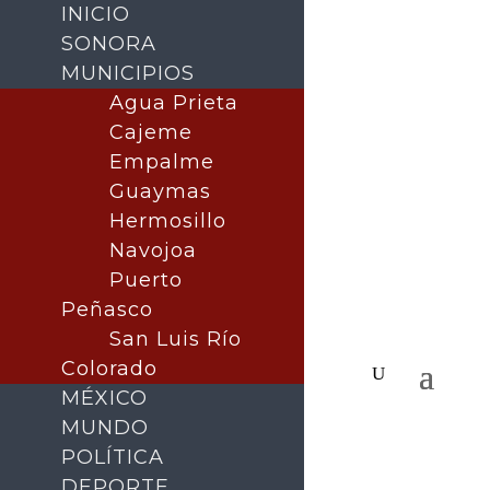
INICIO
SONORA
MUNICIPIOS
Agua Prieta
Cajeme
Empalme
Guaymas
Hermosillo
Navojoa
Puerto
Peñasco
San Luis Río
Colorado
MÉXICO
MUNDO
POLÍTICA
DEPORTE