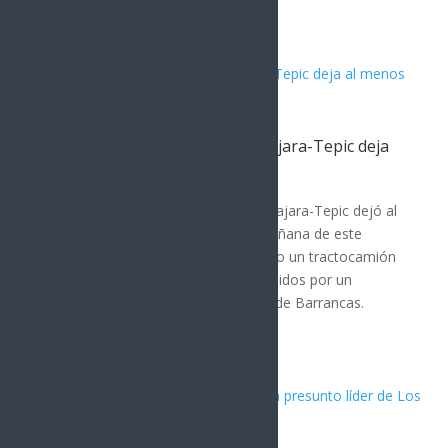
publicada por...
Accidente en carretera Guadalajara-Tepic deja
al menos 16 muertos
MÉXICO
,
Nota Principal
Un accidente en la carretera Guadalajara-Tepic dejó al
menos 16 personas fallecidas la mañana de este
domingo. El incidente ocurrió cuando un tractocamión
chocó contra varios vehículos detenidos por un
accidente previo a la altura de Plan de Barrancas.
Según la...