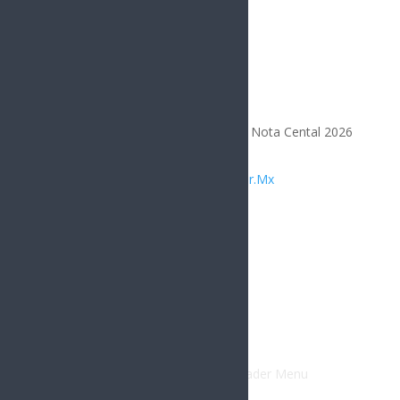
Todos los Derechos Reservados | Nota Cental 2026
Diseñado por
Integrar.Mx
Compártelo
Facebook
Twitter
Gmail
LinkedIn