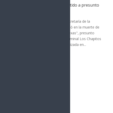
Operativo en Culiacán deja abatido a presunto
líder de Los Chapitos
Nota Principal
Un operativo encabezado por la Secretaría de la
Defensa Nacional en Culiacán resultó en la muerte de
Cristhian Guadalupe "N", alias "El Texas", presunto
integrante de alto nivel del grupo criminal Los Chapitos
del Cártel de Sinaloa. La acción, realizada en...
« Entradas más antiguas