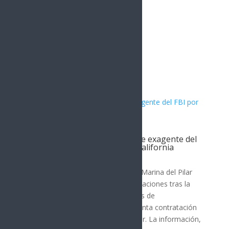
Artículos Relacionados
Filtración revela contratación de exagente del
FBI por gobernadora de Baja California
Nota Principal
La gobernadora de Baja California, Marina del Pilar
Ávila Olmeda, enfrenta nuevas revelaciones tras la
difusión de una grabación y capturas de
conversaciones que indican la presunta contratación
de un exagente del FBI como asesor. La información,