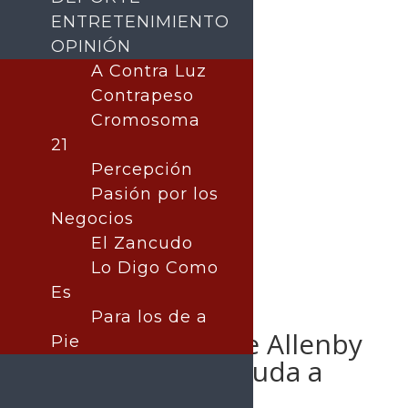
ENTRETENIMIENTO
OPINIÓN
A Contra Luz
Contrapeso
Buscar
Cromosoma
21
Percepción
Pasión por los
Negocios
El Zancudo
Lo Digo Como
Es
Para los de a
Reabren paso de Allenby
Pie
para envío de ayuda a
Gaza