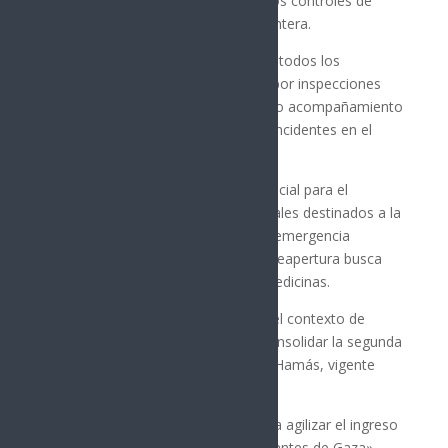
reapertura se realizó tras reforzar los controles de
seguridad en ambos lados de la frontera.
Autoridades israelíes señalaron que todos los
camiones de ayuda deberán pasar por inspecciones
exhaustivas. Además, circularán bajo acompañamiento
de seguridad para prevenir nuevos incidentes en el
área.
El punto fronterizo de Allenby es crucial para el
traslado de suministros internacionales destinados a la
población gazatí, que enfrenta una emergencia
humanitaria debido al conflicto. La reapertura busca
facilitar el ingreso de alimentos y medicinas.
La reactivación del paso ocurre en el contexto de
negociaciones diplomáticas para consolidar la segunda
fase del alto al fuego entre Israel y Hamás, vigente
desde el 10 de octubre.
Según el gobierno, «la medida busca agilizar el ingreso
de insumos urgentes para los habitantes de Gaza»,