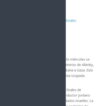
Publicado por:
Juan Antonio Pérez Morales
Nota Principal
10 diciembre, 2025
El gobierno de Israel informó que este miércoles se
reanudará la operación del paso fronterizo de Allenby,
clave para el envío de ayuda humanitaria a Gaza. Este
cruce conecta Jordania con Cisjordania ocupada.
El paso había estado cerrado desde finales de
septiembre tras un ataque de un conductor jordano
que resultó en la muerte de dos soldados israelíes. La