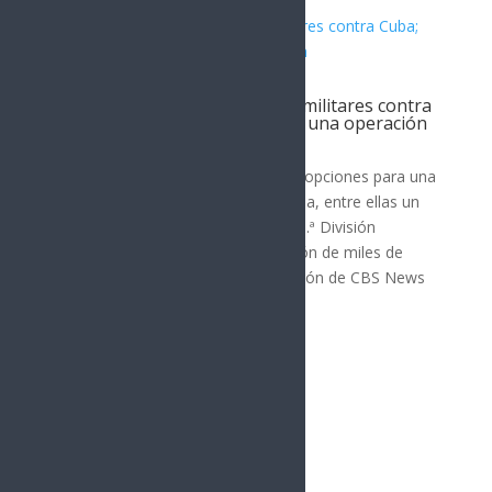
Pentágono analiza escenarios militares contra
Cuba; Trump no ha autorizado una operación
MUNDO
El Pentágono ha evaluado distintas opciones para una
posible operación militar contra Cuba, entre ellas un
asalto aéreo encabezado por la 101.ª División
Aerotransportada con la participación de miles de
soldados, de acuerdo con información de CBS News
citada por...
« Entradas más antiguas