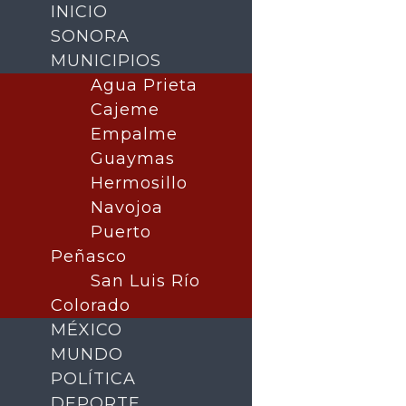
INICIO
SONORA
MUNICIPIOS
Agua Prieta
Cajeme
Empalme
Guaymas
Hermosillo
Navojoa
Puerto
Buscar
Peñasco
San Luis Río
Colorado
MÉXICO
MUNDO
POLÍTICA
DEPORTE