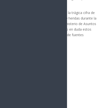
sofocar los disturbios.
Las Naciones Unidas informaron de la trágica cifra de
22 personas fallecidas y más de 100 heridas durante la
semana de protestas, aunque el Ministerio de Asuntos
Exteriores de Madagascar ha puesto en duda estos
datos, afirmando que no provienen de fuentes
oficiales.
Síguenos
Follows
Facebook
10.4k
Followers
Twitter
980
Followers
YouTube
0
Followers