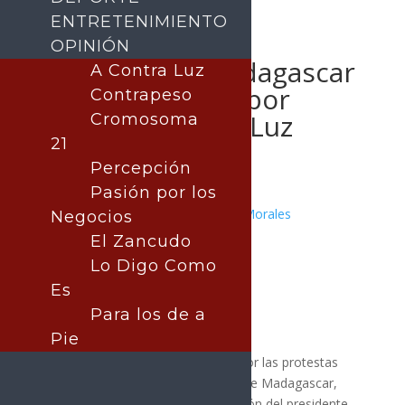
ENTRETENIMIENTO
OPINIÓN
Juventud de Madagascar
A Contra Luz
Tras Disturbios por
Contrapeso
Crisis de Agua y Luz
Cromosoma
21
Percepción
Pasión por los
Publicado por:
Juan Antonio Pérez Morales
Negocios
MUNDO
|
Nota Principal
El Zancudo
30 septiembre, 2025
Lo Digo Como
Es
Para los de a
Pie
La intensa presión social ejercida por las protestas
lideradas por jóvenes en la capital de Madagascar,
Antananarivo, culminó con la decisión del presidente