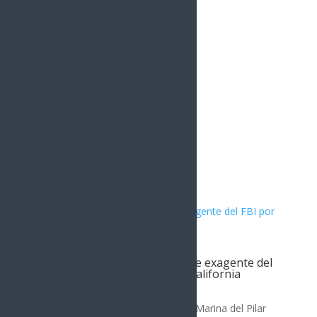
Instagram
1.5k
Followers
Artículos Relacionados
Filtración revela contratación de exagente del
FBI por gobernadora de Baja California
Nota Principal
La gobernadora de Baja California, Marina del Pilar