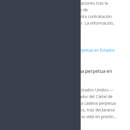
Ávila Olmeda, enfrenta nuevas revelaciones tras la
difusión de una grabación y capturas de
conversaciones que indican la presunta contratación
de un exagente del FBI como asesor. La información,
publicada por...
El Mayo Zambada acepta cadena perpetua en
Estados Unidos
MUNDO
Por: Arath Landavazo Nueva York, Estados Unidos.—
Ismael “El Mayo” Zambada, cofundador del Cártel de
Sinaloa, fue sentenciado este lunes a cadena perpetua
por un juez federal de Estados Unidos, tras declararse
culpable y aceptar pasar el resto de su vida en prisión....