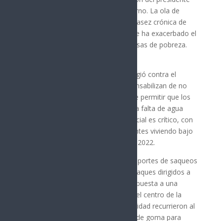
Andry Rajoelina de disolver el gobierno. La ola de
disturbios se desató debido a la escasez crónica de
agua y electricidad, un problema que ha exacerbado el
descontento en un país con altas tasas de pobreza.
La furia de los manifestantes se dirigió contra el
gobierno de Rajoelina, al que responsabilizan de no
mejorar las condiciones de vida y de permitir que los
cortes frecuentes de electricidad y la falta de agua
alteraran el día a día. El contexto social es crítico, con
el 75% de los 30 millones de habitantes viviendo bajo
la línea de pobreza, según datos de 2022.
La protesta se tornó violenta con reportes de saqueos
a establecimientos comerciales y ataques dirigidos a
viviendas de figuras políticas. En respuesta a una
multitud que intentó marchar hacia el centro de la
ciudad el lunes, las fuerzas de seguridad recurrieron al
uso de gases lacrimógenos y balas de goma para