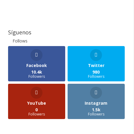
Síguenos
Follows
Facebook
Twitter
10.4k
980
Followers
Followers
YouTube
Instagram
0
1.5k
Followers
Followers