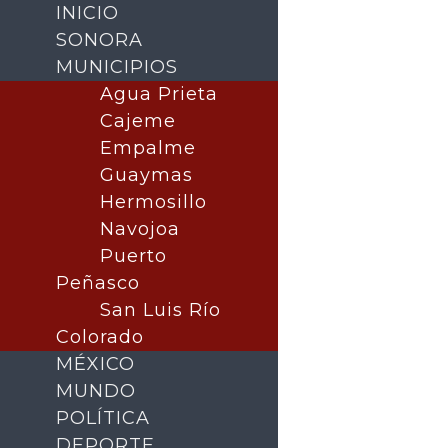
INICIO
SONORA
MUNICIPIOS
Agua Prieta
Cajeme
Empalme
Guaymas
Hermosillo
Navojoa
Puerto
Buscar
Peñasco
San Luis Río
Colorado
MÉXICO
MUNDO
POLÍTICA
DEPORTE