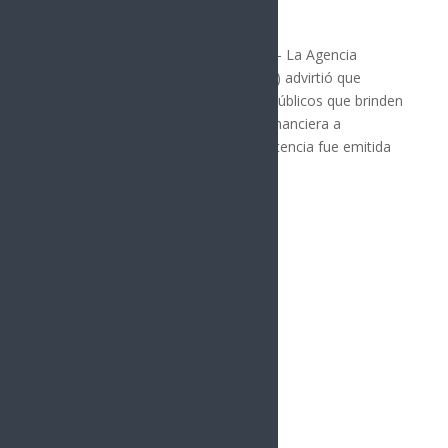
sentencia contra “El Mayo”
MÉXICO
Por: Arath Landavazo Nueva York.— La Agencia
Antidrogas de Estados Unidos (DEA) advirtió que
también perseguirá a funcionarios públicos que brinden
protección política, institucional o financiera a
organizaciones criminales. La advertencia fue emitida
tras la...
« Entradas más antiguas