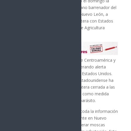
Agroalimentaria (Senasica) confirmó el domingo la
detección de un nuevo caso de gusano barrenador del
Nuevo Mundo en Sabinas Hidalgo, Nuevo León, a
menos de 113 kilómetros de la frontera con Estados
Unidos, informó el Departamento de Agricultura
estadounidense (USDA).
Este insecto se ha desplazado desde Centroamérica y
el sur de México hacia el norte, generando alerta
máxima en la industria ganadera de Estados Unidos.
Desde mayo pasado, el gobierno estadounidense ha
mantenido la mayor parte de la frontera cerrada a las
importaciones de ganado mexicano como medida
preventiva ante la propagación del parásito.
El USDA indicó que está revisando “toda la información
nueva relacionada con el caso reciente en Nuevo
León” y evaluará la posibilidad de liberar moscas