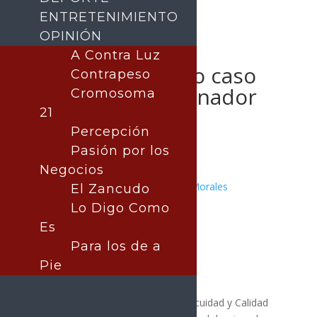
ENTRETENIMIENTO
OPINIÓN
A Contra Luz
Confirman nuevo caso
Contrapeso
de gusano barrenador
Cromosoma
en Nuevo León
21
Percepción
Pasión por los
Negocios
Publicado por:
Juan Antonio Pérez Morales
El Zancudo
MÉXICO
|
Nota Principal
Lo Digo Como
22 septiembre, 2025
Es
Para los de a
Pie
El Servicio Nacional de Sanidad, Inocuidad y Calidad