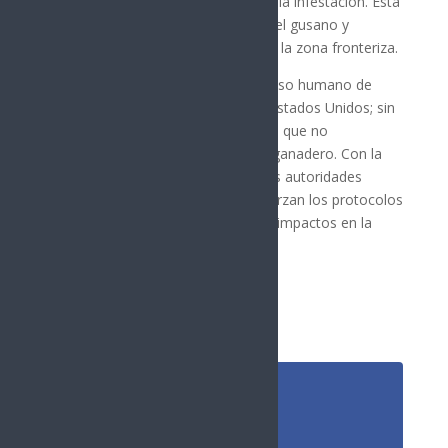
estériles en la región para controlar la infestación. Esta
técnica busca reducir la población del gusano y
proteger la producción ganadera en la zona fronteriza.
En agosto pasado, se notificó un caso humano de
gusano barrenador del ganado en Estados Unidos; sin
embargo, las autoridades señalaron que no
representaba riesgo para el sector ganadero. Con la
nueva detección en Nuevo León, las autoridades
mexicanas y estadounidenses refuerzan los protocolos
de vigilancia para prevenir mayores impactos en la
industria agroalimentaria.
Síguenos
Follows
Facebook