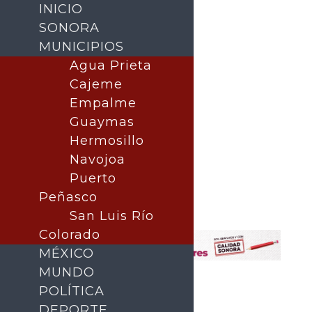
INICIO
SONORA
MUNICIPIOS
Agua Prieta
Cajeme
Empalme
Guaymas
Hermosillo
Navojoa
Puerto
Buscar
Peñasco
San Luis Río
Colorado
MÉXICO
MUNDO
POLÍTICA
DEPORTE