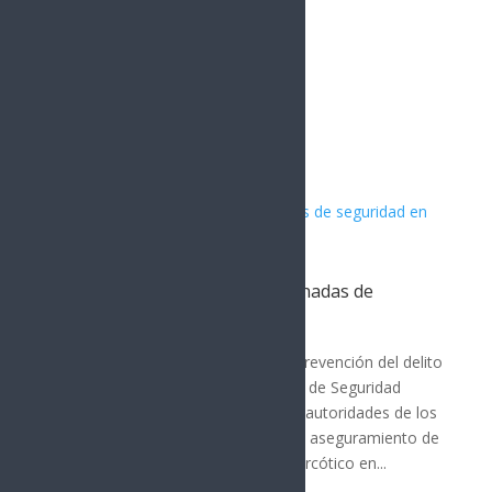
Artículos Relacionados
PESP fortalece acciones coordinadas de
seguridad en Nogales
MÉXICO
Con los operativos de seguridad y prevención del delito
que ha desplegado la Policía Estatal de Seguridad
Pública (PESP) en coordinación con autoridades de los
tres niveles de gobierno, lograron el aseguramiento de
superior a los 600 envoltorios de narcótico en...