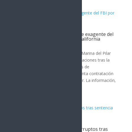
Filtración revela contratación de exagente del
FBI por gobernadora de Baja California
Nota Principal
La gobernadora de Baja California, Marina del Pilar
Ávila Olmeda, enfrenta nuevas revelaciones tras la
difusión de una grabación y capturas de
conversaciones que indican la presunta contratación
de un exagente del FBI como asesor. La información,
publicada por...
DEA advierte a funcionarios corruptos tras