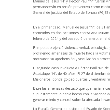
Manuel de Jesús “N” y Héctor Paul “N” fueron vin
permanecerán en prisión preventiva como medida
General de Justicia del Estado de Sonora (FGJES)
En el primer caso, Manuel de Jesús “N”, de 31 a
cometidos en dos ocasiones contra Ana Miriam “
febrero de 2024 y del pasado 6 de enero, en el 
El imputado ejerció violencia verbal, psicológica 
profiriendo amenazas de muerte hacia la víctima
motivaron su aprehensión y vinculación a proce
El segundo caso involucra a Héctor Paúl “N”, de 2
Guadalupe “N”, de 40 años. El 27 de diciembre de 
Misioneros, donde golpeó puertas y ventanas m
Entre las amenazas destacó que quemaría la cas
supuestamente lo había hecho con la vivienda de
generar miedo y control sobre la afectada llevar
La Fiscalía General de Justicia del Estado de S