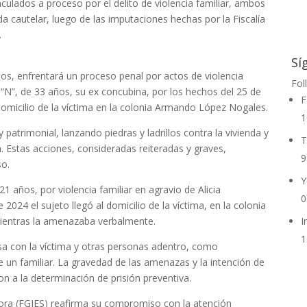
culados a proceso por el delito de violencia familiar, ambos
 cautelar, luego de las imputaciones hechas por la Fiscalía
.
Sí
ños, enfrentará un proceso penal por actos de violencia
Fol
N”, de 33 años, su ex concubina, por los hechos del 25 de
F
domicilio de la víctima en la colonia Armando López Nogales.
1
y patrimonial, lanzando piedras y ladrillos contra la vivienda y
T
. Estas acciones, consideradas reiteradas y graves,
9
so.
Y
1 años, por violencia familiar en agravio de Alicia
0
2024 el sujeto llegó al domicilio de la víctima, en la colonia
ientras la amenazaba verbalmente.
I
1
a con la víctima y otras personas adentro, como
 un familiar. La gravedad de las amenazas y la intención de
on a la determinación de prisión preventiva.
onora (FGJES) reafirma su compromiso con la atención