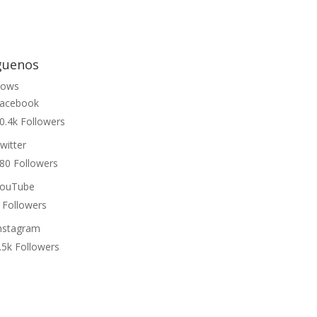
guenos
lows
acebook
0.4k
Followers
witter
80
Followers
ouTube
Followers
nstagram
.5k
Followers