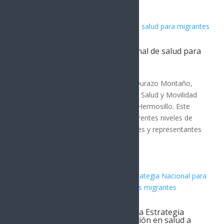
Artículos Relacionados
Sonora acoge estrategia nacional de salud para
migrantes
SONORA
El gobernador de Sonora, Alfonso Durazo Montaño,
encabezó la Reunión de Políticas de Salud y Movilidad
Humana de la Zona Norte 2026 en Hermosillo. Este
evento reunió a autoridades de diferentes niveles de
gobierno, organismos internacionales y representantes
de seis...
Alfonso Durazo inicia en Sonora Estrategia
Nacional para garantizar atención en salud a