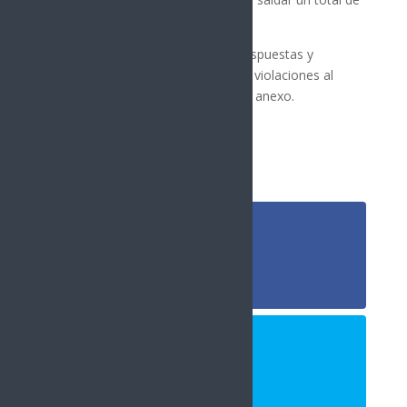
$1,474 millones.
La Universidad también presentó respuestas y
propuestas de solución a presuntas violaciones al
contrato colectivo, detalladas en un anexo.
Síguenos
Follows
Facebook
10.4k
Followers
Twitter
980