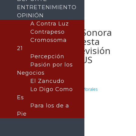
ENTRETENIMIENTO
OPINIÓN
A Contra Luz
Universidad de Sonora
Contrapeso
presenta propuesta
Cromosoma
económica en revisión
21
Percepción
salarial con STAUS
Pasión por los
Negocios
El Zancudo
Lo Digo Como
Publicado por:
Juan Antonio Pérez Morales
SONORA
Es
14 mayo, 2026
Para los de a
Pie