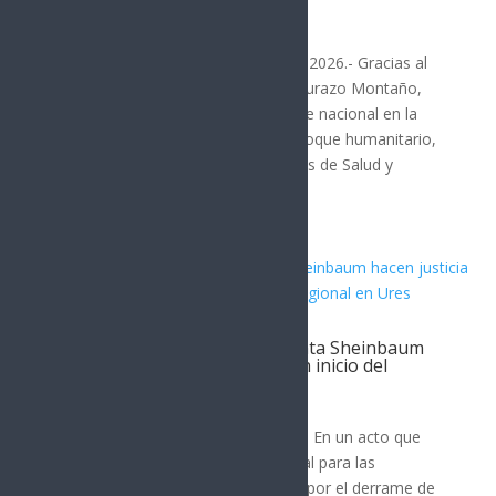
personas migrantes
SONORA
Hermosillo, Sonora; 6 de agosto de 2026.- Gracias al
liderazgo del gobernador Alfonso Durazo Montaño,
Sonora se consolidó como referente nacional en la
construcción de un modelo con enfoque humanitario,
al ser sede de la Reunión de Políticas de Salud y
Movilidad...
Gobernador Durazo y Presidenta Sheinbaum
hacen justicia al Río Sonora con inicio del
Hospital Regional en Ures
SONORA
Ures, Sonora; 5 de agosto de 2026.- En un acto que
representa justicia social y ambiental para las
comunidades de la región afectada por el derrame de