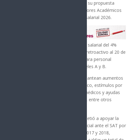
La Universidad de Sonora formalizó su propuesta
económica al Sindicato de Trabajadores Académicos
(STAUS) en el proceso de Revisión Salarial 2026.
La propuesta incluye un incremento salarial del 4%
para todas las categorías y niveles, retroactivo al 20 de
marzo de 2026, y un 1% adicional para personal
académico de asignatura de los niveles A y B.
En prestaciones de monto fijo, se plantean aumentos
en complementos a material didáctico, estímulos por
antigüedad, fondos para servicios médicos y ayudas
para guardería y educación especial, entre otros
rubros.
El Gobierno del Estado se comprometió a apoyar la
gestión de un convenio de pago parcial ante el SAT por
adeudos de ISR de los años 2016, 2017 y 2018,
proponiendo pagos mensuales para saldar un total de