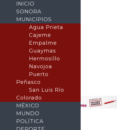
INICIO
SONORA
MUNICIPIOS
Agua Prieta
Cajeme
Empalme
Guaymas
Hermosillo
Navojoa
Puerto
Buscar
Peñasco
San Luis Río
Colorado
MÉXICO
MUNDO
POLÍTICA
DEPORTE