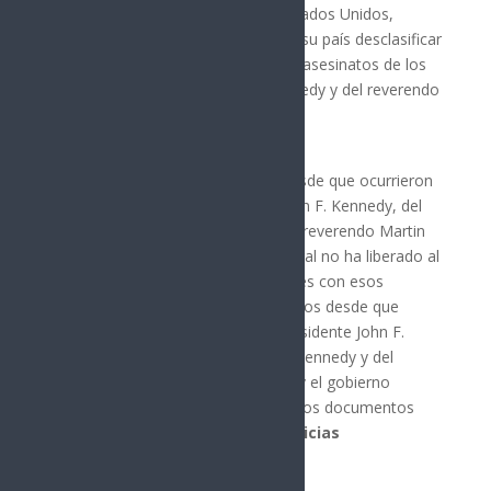
Donald Trump, el presidente de Estados Unidos,
ordenó a las agencias federales de su país desclasificar
los documentos relacionados a los asesinatos de los
hermanos, John F. y Robert F. Kennedy y del reverendo
Martin Luther King Jr.
“Han pasado más de 50 años desde que ocurrieron
los asesinatos del presidente John F. Kennedy, del
senador Robert F. Kennedy y del reverendo Martin
Luther King Jr. y el gobierno federal no ha liberado al
público los documentos relaciones con esos
eventos.an pasado más de 50 años desde que
ocurrieron los asesinatos del presidente John F.
Kennedy, del senador Robert F. Kennedy y del
reverendo Martin Luther King Jr. y el gobierno
federal no ha liberado al público los documentos
relaciones con esos eventos.
Noticias
Relacionadas