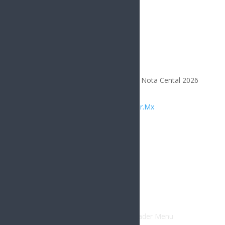
Todos los Derechos Reservados | Nota Cental 2026
Diseñado por
Integrar.Mx
Compártelo
Facebook
Twitter
Gmail
LinkedIn