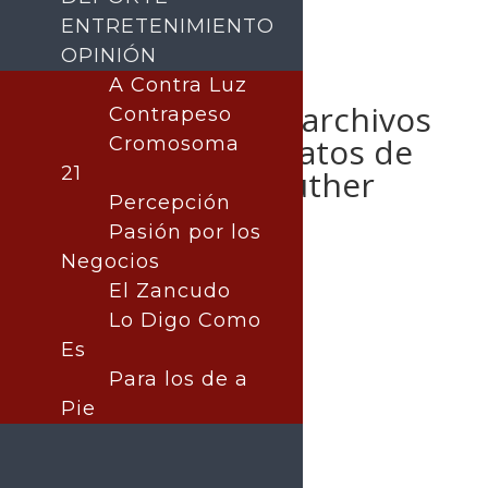
ENTRETENIMIENTO
OPINIÓN
Trump ordena
A Contra Luz
desclasificar los archivos
Contrapeso
sobre los asesinatos de
Cromosoma
21
los Kennedy y Luther
Percepción
King
Pasión por los
Negocios
El Zancudo
Lo Digo Como
Publicado por:
La nota central
Nota Principal
Es
|
MUNDO
23 enero, 2025
Para los de a
Pie