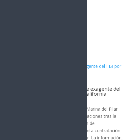
Artículos Relacionados
Filtración revela contratación de exagente del
FBI por gobernadora de Baja California
Nota Principal
La gobernadora de Baja California, Marina del Pilar
Ávila Olmeda, enfrenta nuevas revelaciones tras la
difusión de una grabación y capturas de
conversaciones que indican la presunta contratación
de un exagente del FBI como asesor. La información,