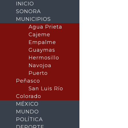
INICIO
SONORA
MUNICIPIOS
Agua Prieta
Cajeme
Empalme
Guaymas
Hermosillo
Navojoa
Puerto
Buscar
Peñasco
San Luis Río
Colorado
MÉXICO
MUNDO
POLÍTICA
DEPORTE