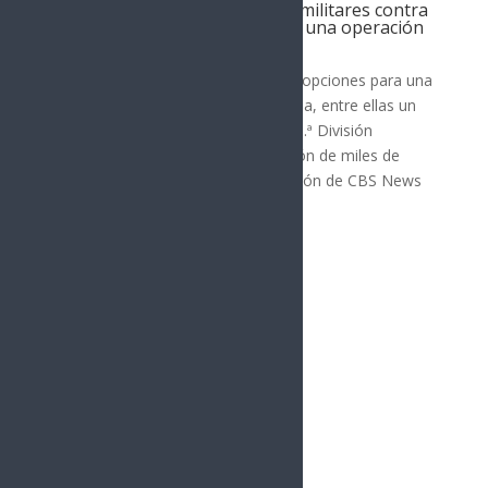
Pentágono analiza escenarios militares contra
Cuba; Trump no ha autorizado una operación
MUNDO
El Pentágono ha evaluado distintas opciones para una
posible operación militar contra Cuba, entre ellas un
asalto aéreo encabezado por la 101.ª División
Aerotransportada con la participación de miles de
soldados, de acuerdo con información de CBS News
citada por...
« Entradas más antiguas