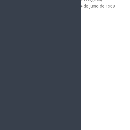
California y Martin Luther King Jr. el 4 de junio de 1968
en Memphis, Tennessee.
Fuente: www.proceso.com.mx
Síguenos
Follows
Facebook
10.4k
Followers
Twitter
980
Followers
YouTube
0
Followers
Instagram
1.5k
Followers