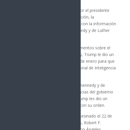
El mismo argumento fue utilizado por el presidente
Trump para exigir por igual y sin dilación, la
desclasificación de los documentos con la información
de los asesinatos de Robert F. Kennedy y de Luther
King.
Para la desclasificación de los documentos sobre el
asesinato del ex presidente Kennedy, Trump le dio un
plazo de 15 días a partir de este 23 de enero para que
la lleven a cabo, a la Dirección Nacional de Inteligencia
y al Departamento de Justicia.
Respecto al asesinato de Robert F. Kennedy y de
Luther King, a las mismas dependencias del gobierno
de Estados Unidos, el presidente Trump les dio un
plazo de 45 días para que cumplan con su orden.
El presidente John F. Kennedy fue asesinado el 22 de
noviembre de 1963 en Dallas, Texas, Robert F.
Kennedy, el 6 de junio de 1968 en Lon Ángeles,