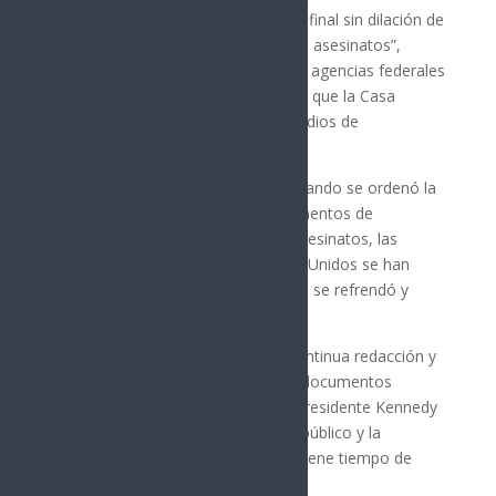
“Es del interés nacional la liberación final sin dilación de
los expedientes relaciones con esos asesinatos”,
indicó Trump al emitir la orden a las agencias federales
por medio de un mandato ejecutivo que la Casa
Blanca divulgó este jueves a los medios de
comunicación.
Trump denuncia que desde 1992 cuando se ordenó la
desclasificación de todos los documentos de
inteligencia respecto a estos tres asesinatos, las
dependencias federales de Estados Unidos se han
rehusado a cumplir el mandato, que se refrendó y
atrasó otra vez en 2017 y 2018.
“Ahora he determinado que la continua redacción y
retención de información de los documentos
pertenecientes al asesinato del presidente Kennedy
no es consistente con el interés público y la
liberación de estos expedientes tiene tiempo de
incumplirse”, acotó.