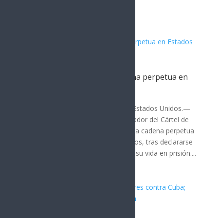
publicada por...
El Mayo Zambada acepta cadena perpetua en
Estados Unidos
MUNDO
Por: Arath Landavazo Nueva York, Estados Unidos.—
Ismael “El Mayo” Zambada, cofundador del Cártel de
Sinaloa, fue sentenciado este lunes a cadena perpetua
por un juez federal de Estados Unidos, tras declararse
culpable y aceptar pasar el resto de su vida en prisión....