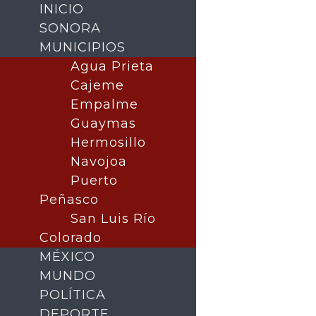
INICIO
SONORA
MUNICIPIOS
Agua Prieta
Cajeme
Empalme
Guaymas
Hermosillo
Navojoa
Puerto
Buscar
Peñasco
San Luis Río
Colorado
MÉXICO
MUNDO
POLÍTICA
DEPORTE