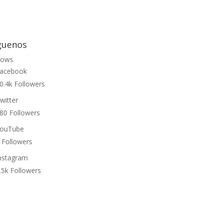
guenos
lows
acebook
0.4k
Followers
witter
80
Followers
ouTube
Followers
nstagram
.5k
Followers