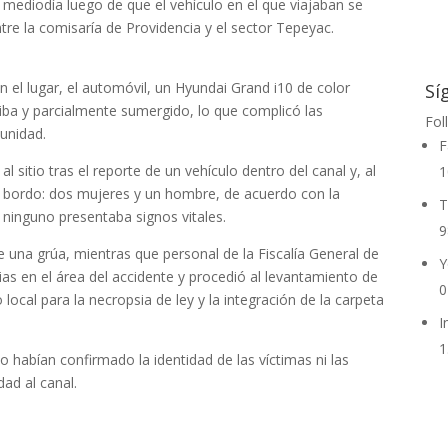
 mediodía luego de que el vehículo en el que viajaban se
ntre la comisaría de Providencia y el sector Tepeyac.
el lugar, el automóvil, un Hyundai Grand i10 de color
Sí
riba y parcialmente sumergido, lo que complicó las
Fol
 unidad.
F
sitio tras el reporte de un vehículo dentro del canal y, al
1
s a bordo: dos mujeres y un hombre, de acuerdo con la
T
 ninguno presentaba signos vitales.
9
e una grúa, mientras que personal de la Fiscalía General de
Y
rias en el área del accidente y procedió al levantamiento de
0
 local para la necropsia de ley y la integración de la carpeta
I
1
no habían confirmado la identidad de las víctimas ni las
dad al canal.