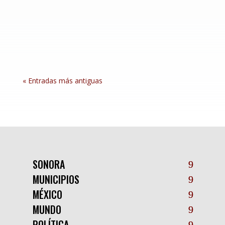
coincidió con el día de menor incidencia de
homicidios en el país en ocho años, con solo 21
casos reportados a nivel nacional, según cifras
preliminares de fiscalías estatales y...
« Entradas más antiguas
SONORA
MUNICIPIOS
MÉXICO
MUNDO
POLÍTICA