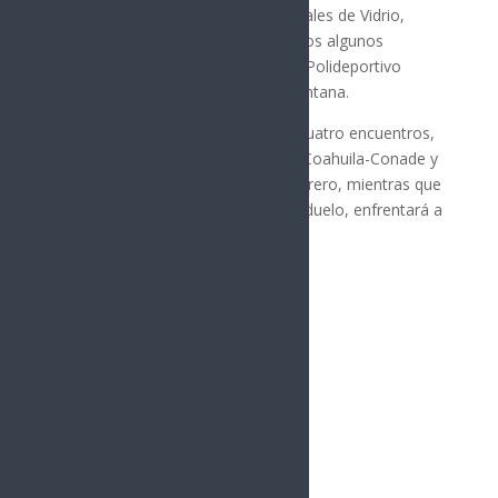
Ferrocarrileros y el llamado Industriales de Vidrio,
además, también están programados algunos
encuentros en las instalaciones del Polideportivo
Sports Center de la capital regiomontana.
Sonora abrirá fuego el jueves con cuatro encuentros,
en la Sub 17 primero chocará ante Coahuila-Conade y
en el segundo duelo irá contra Guerrero, mientras que
el equipo de la Sub 14, en su doble duelo, enfrentará a
Tamaulipas y Nuevo León.
Síguenos
Follows
Facebook
10.4k
Followers
Twitter
980
Followers