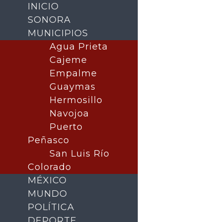
INICIO
SONORA
MUNICIPIOS
Agua Prieta
Cajeme
Empalme
Guaymas
Hermosillo
Navojoa
Puerto
Buscar
Peñasco
San Luis Río
Colorado
MÉXICO
MUNDO
POLÍTICA
DEPORTE