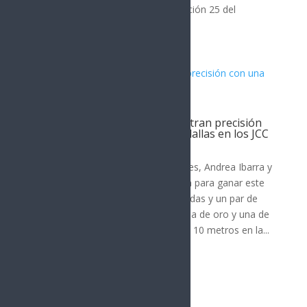
(dos dorados y un bronce) en la edición 25 del
certamen en Santo...
Pistoleros sonorenses demuestran precisión
con una cosecha de cuatro medallas en los JCC
DEPORTES
Los pistoleros deportivos sonorenses, Andrea Ibarra y
David Valdez Mouet, se combinaron para ganar este
domingo cuatro medallas (dos doradas y un par de
color argento), al llevarse ambos una de oro y una de
plata, en acciones de la distancia de 10 metros en la...
« Entradas más antiguas