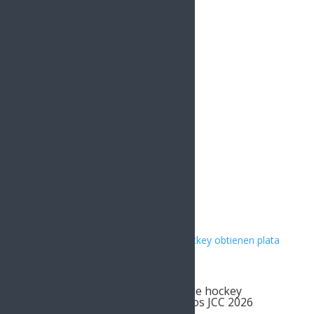
YouTube
0
Followers
Instagram
1.5k
Followers
Artículos Relacionados
Par de jugadoras sonorenses de hockey
obtienen plata con México en los JCC 2026