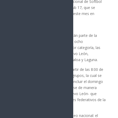
décima edición del Campeonato Nacional de Softbol
Varonil de las categorías Sub 14 y Sub 17, que se
llevará a cabo entre el 15 y el 18 de este mes en
Monterrey, Nuevo León.
Las dos selecciones sonorenses serán parte de la
competencia en la que verán acción ocho
Asociaciones Estatales de Softbol por categoría, las
otras siete son: Baja California, Nuevo León,
Tamaulipas, Guerrero, Coahuila, Sinaloa y Laguna.
El certamen arrancará el jueves a partir de las 8:00 de
la mañana con la etapa de fase de grupos, la cual se
extenderá viernes y sábado, para concluir el domingo
mediante las dos finales –a celebrarse de manera
simultánea a las 13:00 horas de Nuevo León- que
definirán a los campeones nacionales federativos de la
Sub 14 y Sub 17.
Habrá dos estadios sedes en el torneo nacional: el