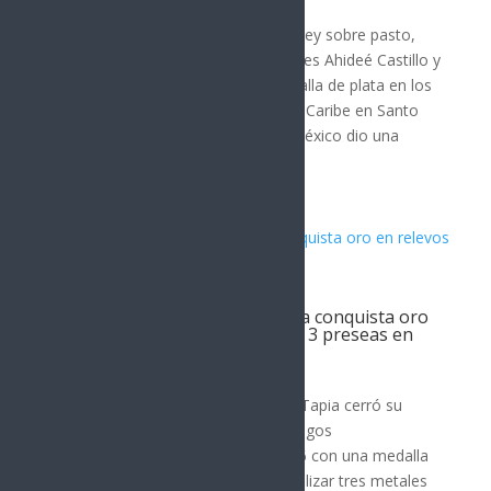
DEPORTES
El equipo mexicano femenil de hockey sobre pasto,
que tuvo en sus filas a las sonorenses Ahideé Castillo y
Katerine Rivera, finalizó con la medalla de plata en los
XXV Juegos Centroamericanos y del Caribe en Santo
Domingo, República Dominicana. México dio una
tremenda...
Triatleta sonorense Rosa Tapia conquista oro
en relevos mixtos y finaliza con 3 preseas en
JCC
DEPORTES
La olímpica sonorense Rosa María Tapia cerró su
participación en el triatlón de los Juegos
Centroamericanos y del Caribe 2026 con una medalla
de oro en Relevos Mixtos, para totalizar tres metales