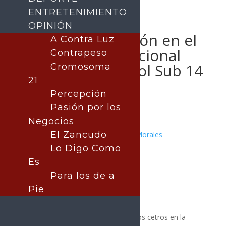
ENTRETENIMIENTO
OPINIÓN
Sonora verá acción en el
A Contra Luz
Campeonato Nacional
Contrapeso
Varonil de Softbol Sub 14
Cromosoma
21
y 17
Percepción
Pasión por los
Negocios
El Zancudo
Publicado por:
Juan Antonio Pérez Morales
DEPORTES
Lo Digo Como
14 enero, 2026
Es
Para los de a
Pie
Dos novenas de Sonora buscarán los cetros en la