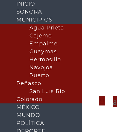
INICIO
SONORA
MUNICIPIOS
Agua Prieta
Cajeme
Empalme
Guaymas
Hermosillo
Navojoa
Puerto
Peñasco
San Luis Río
Colorado
MÉXICO
MUNDO
POLÍTICA
DEPORTE