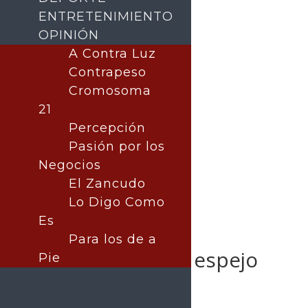
ENTRETENIMIENTO
OPINIÓN
A Contra Luz
Contrapeso
Buscar
Cromosoma
21
Percepción
Pasión por los
Negocios
El Zancudo
Lo Digo Como
Es
Para los de a
Sonora frente al espejo
Pie
del sarampión