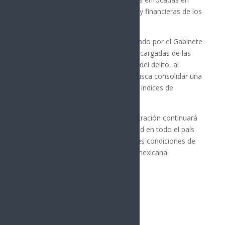
combatir las estructuras operativas y financieras de los
grupos delictivos.
Además, reconoció el trabajo realizado por el Gabinete
de Seguridad y las corporaciones encargadas de las
tareas de prevención y persecución del delito, al
señalar que la estrategia aplicada busca consolidar una
tendencia sostenida a la baja en los índices de
violencia.
Sheinbaum aseguró que su administración continuará
reforzando las acciones de seguridad en todo el país
con el objetivo de garantizar mejores condiciones de
paz y protección para la población mexicana.
Síguenos
Follows
Facebook