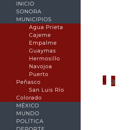
INICIO
SONORA
MUNICIPIOS
Agua Prieta
Cajeme
Empalme
Guaymas
Hermosillo
Navojoa
Puerto
Peñasco
San Luis Río
Colorado
MÉXICO
MUNDO
POLÍTICA
DEPORTE