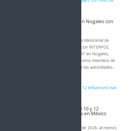
Capturan a presunto criminal en Nogales con
fines de extradición a EE.UU.
SEGURIDAD
En un operativo conjunto, la Agencia Ministerial de
Investigación Criminal (AMIC) junto con INTERPOL
México arrestaron a Edgar Aurelio “N” en Nogales,
Sonora. El detenido es identificado como miembro de
un grupo delictivo y es requerido por las autoridades...
Al menos 18 periodistas y entre 10 y 12
influencers han sido asesinados en México
Noticia del Día
Desde enero de 2024 hasta agosto de 2026, al menos