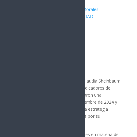
Publicado por:
Juan Antonio Pérez Morales
MÉXICO
|
Noticia del Día
|
SEGURIDAD
17 junio, 2026
Por: Arath Landavazo
Ciudad de México.
La presidenta Claudia Sheinbaum
Pardo informó que los principales indicadores de
incidencia delictiva en el país registraron una
disminución significativa entre septiembre de 2024 y
mayo de 2026, como resultado de la estrategia
nacional de seguridad implementada por su
administración.
Durante un informe sobre los avances en materia de