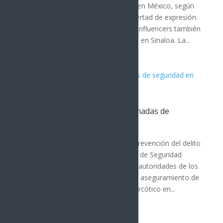
18 periodistas han sido asesinados en México, según
organizaciones defensoras de la libertad de expresión.
En el mismo periodo, entre 10 y 12 influencers también
han sido ejecutados, principalmente en Sinaloa. La...
PESP fortalece acciones coordinadas de
seguridad en Nogales
MÉXICO
Con los operativos de seguridad y prevención del delito
que ha desplegado la Policía Estatal de Seguridad
Pública (PESP) en coordinación con autoridades de los
tres niveles de gobierno, lograron el aseguramiento de
superior a los 600 envoltorios de narcótico en...