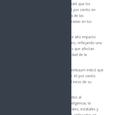
seguridad pública, la mandataria señaló que los
homicidios dolosos disminuyeron 48 por ciento en
dicho periodo, lo que representa una de las
reducciones más importantes registradas en los
últimos años.
Asimismo, destacó que los delitos de alto impacto
presentaron una baja de 53 por ciento, reflejando una
tendencia descendente en conductas que afectan
directamente la seguridad y tranquilidad de la
población.
En el caso del robo de vehículos, Sheinbaum indicó que
este delito registró una reducción de 43 por ciento
respecto a los niveles observados al inicio de su
gobierno.
La presidenta atribuyó estos resultados al
fortalecimiento de las labores de inteligencia, la
coordinación entre las fuerzas federales, estatales y
municipales, así como a las acciones enfocadas en