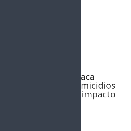
Buscar
Sheinbaum destaca
reducción de homicidios
y delitos de alto impacto
durante su
administración