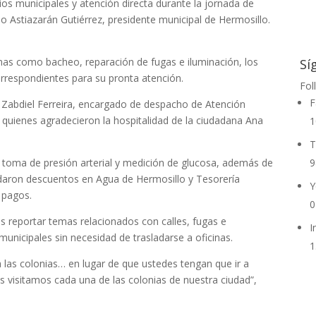
cios municipales y atención directa durante la jornada de
 Astiazarán Gutiérrez, presidente municipal de Hermosillo.
mas como bacheo, reparación de fugas e iluminación, los
Sí
orrespondientes para su pronta atención.
Fol
F
 Zabdiel Ferreira, encargado de despacho de Atención
, quienes agradecieron la hospitalidad de la ciudadana Ana
1
T
o toma de presión arterial y medición de glucosa, además de
9
indaron descuentos en Agua de Hermosillo y Tesorería
Y
 pagos.
0
s reportar temas relacionados con calles, fugas e
I
 municipales sin necesidad de trasladarse a oficinas.
1
las colonias… en lugar de que ustedes tengan que ir a
os visitamos cada una de las colonias de nuestra ciudad”,