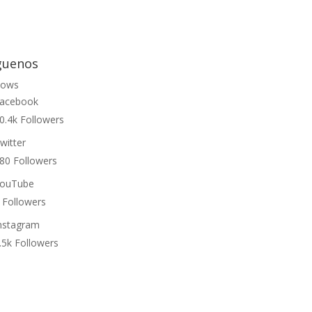
guenos
lows
acebook
0.4k
Followers
witter
80
Followers
ouTube
Followers
nstagram
.5k
Followers