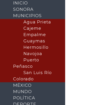
INICIO
SONORA
MUNICIPIOS
Agua Prieta
Cajeme
Empalme
Guaymas
Hermosillo
Navojoa
Puerto
Buscar
Peñasco
San Luis Río
Colorado
MÉXICO
MUNDO
POLÍTICA
DEPORTE