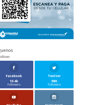
guenos
ollows
Facebook
Twitter
10.4k
980
Followers
Followers