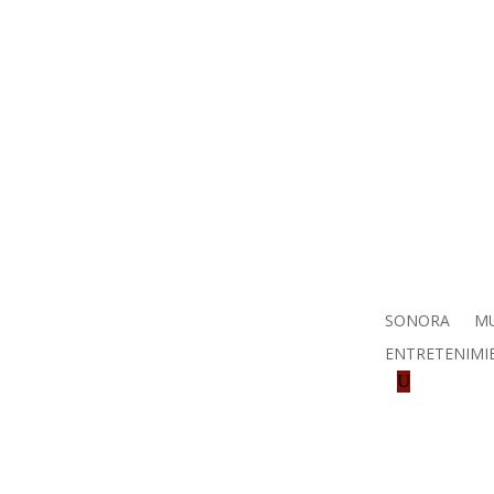
SONORA
MU
ENTRETENIMI