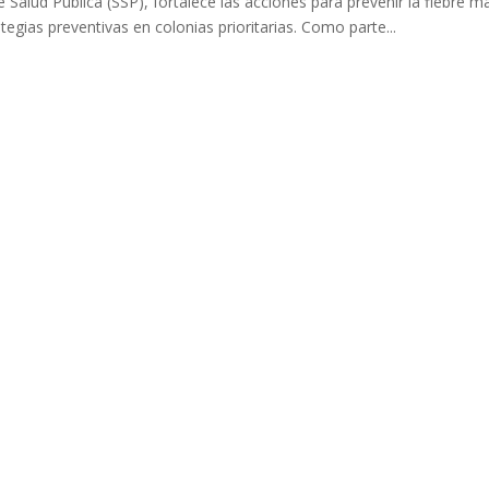
e Salud Pública (SSP), fortalece las acciones para prevenir la fiebr
tegias preventivas en colonias prioritarias. Como parte...