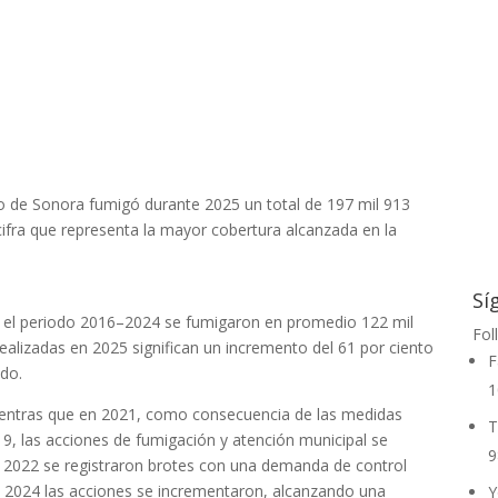
no de Sonora fumigó durante 2025 un total de 197 mil 913
cifra que representa la mayor cobertura alcanzada en la
Sí
te el periodo 2016–2024 se fumigaron en promedio 122 mil
Fol
ealizadas en 2025 significan un incremento del 61 por ciento
F
do.
1
mientras que en 2021, como consecuencia de las medidas
T
9, las acciones de fumigación y atención municipal se
9
 2022 se registraron brotes con una demanda de control
 2024 las acciones se incrementaron, alcanzando una
Y