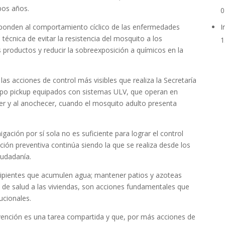
bos años.
0
esponden al comportamiento cíclico de las enfermedades
I
técnica de evitar la resistencia del mosquito a los
1
los productos y reducir la sobreexposición a químicos en la
las acciones de control más visibles que realiza la Secretaría
 tipo pickup equipados con sistemas ULV, que operan en
er y al anochecer, cuando el mosquito adulto presenta
gación por sí sola no es suficiente para lograr el control
cción preventiva continúa siendo la que se realiza desde los
iudadanía.
 recipientes que acumulen agua; mantener patios y azoteas
l de salud a las viviendas, son acciones fundamentales que
ucionales.
revención es una tarea compartida y que, por más acciones de