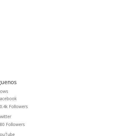
guenos
lows
acebook
0.4k
Followers
witter
80
Followers
ouTube