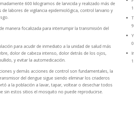
F
proximadamente 600 kilogramos de larvicida y realizado más de
1
 de labores de vigilancia epidemiológica, control larvario y
esgo.
T
9
de manera focalizada para interrumpir la transmisión del
Y
0
oblación para acudir de inmediato a la unidad de salud más
re, dolor de cabeza intenso, dolor detrás de los ojos,
I
ullido, y evitar la automedicación.
1
ciones y demás acciones de control son fundamentales, la
ansmisor del dengue sigue siendo eliminar los criaderos
rtó a la población a lavar, tapar, voltear o desechar todos
e sin estos sitios el mosquito no puede reproducirse.