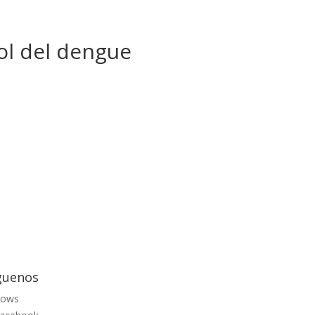
ol del dengue
guenos
lows