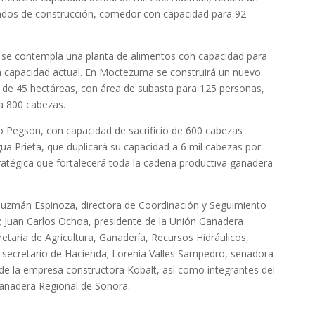
ados de construcción, comedor con capacidad para 92
n se contempla una planta de alimentos con capacidad para
la capacidad actual. En Moctezuma se construirá un nuevo
 de 45 hectáreas, con área de subasta para 125 personas,
ra 800 cabezas.
o Pegson, con capacidad de sacrificio de 600 cabezas
Agua Prieta, que duplicará su capacidad a 6 mil cabezas por
tratégica que fortalecerá toda la cadena productiva ganadera
 Guzmán Espinoza, directora de Coordinación y Seguimiento
al; Juan Carlos Ochoa, presidente de la Unión Ganadera
etaria de Agricultura, Ganadería, Recursos Hidráulicos,
 secretario de Hacienda; Lorenia Valles Sampedro, senadora
de la empresa constructora Kobalt, así como integrantes del
Ganadera Regional de Sonora.