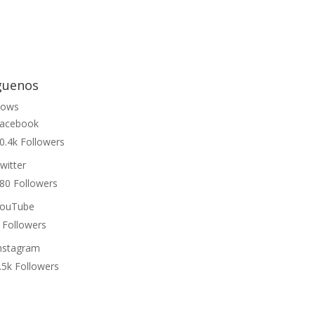
guenos
lows
acebook
0.4k
Followers
witter
80
Followers
ouTube
Followers
nstagram
.5k
Followers