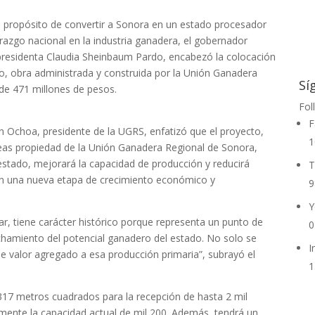
 propósito de convertir a Sonora en un estado procesador
razgo nacional en la industria ganadera, el gobernador
presidenta Claudia Sheinbaum Pardo, encabezó la colocación
ro, obra administrada y construida por la Unión Ganadera
Sí
 de 471 millones de pesos.
Fol
F
an Ochoa, presidente de la UGRS, enfatizó que el proyecto,
1
reas propiedad de la Unión Ganadera Regional de Sonora,
l estado, mejorará la capacidad de producción y reducirá
T
 en una nueva etapa de crecimiento económico y
9
Y
rar, tiene carácter histórico porque representa un punto de
0
chamiento del potencial ganadero del estado. No solo se
I
rle valor agregado a esa producción primaria”, subrayó el
1
317 metros cuadrados para la recepción de hasta 2 mil
mente la capacidad actual de mil 200. Además, tendrá un