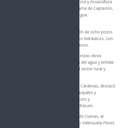
Ganadería, Recursos Hidráulicos, Pesca y Acuacultura
(Sagarhpa) entregó obras del Programa de Captación,
Almacenamiento y Distribución de Agua.
Las acciones incluyeron la perforación de ocho pozos
y la instalación de diez equipamientos hidráulicos, con
una inversión de un millón 398 mil pesos.
El Gobierno de Sonora informó que estas obras
buscan mejorar el aprovechamiento del agua y brindar
mayor certidumbre a las familias del sector rural y
productivo.
La titular de Sagarhpa, Celida López Cárdenas, destacó
la colaboración de autoridades municipales y
tradicionales en la entrega de los pozos y
equipamientos solares en Loma de Bácum.
“Gracias al alcalde Juan de Dios Jocobi Cuevas, al
gobernador tradicional yaqui Narciso Valenzuela Flores