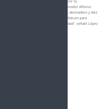
y al secretario Martín Valencia Cruz por su
colaboración. Con la visión del gobernador Alfonso
Durazo, entregamos ocho pozos de abrevadero y diez
equipamientos solares en Loma de Bácum para
fortalecer la ganadería de la comunidad”, señaló López
Cárdenas.
Síguenos
Follows
Facebook
10.4k
Followers
Twitter
980
Followers
YouTube
0
Followers
Instagram