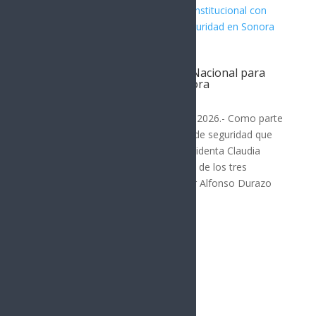
Reafirma Durazo coordinación
interinstitucional con Guardia Nacional para
fortalecer la seguridad en Sonora
SONORA
Hermosillo, Sonora; 3 de agosto de 2026.- Como parte
del fortalecimiento de la estrategia de seguridad que
impulsa en coordinación con la presidenta Claudia
Sheinbaum Pardo y las instituciones de los tres
órdenes de gobierno, el gobernador Alfonso Durazo
Montaño...
« Entradas más antiguas