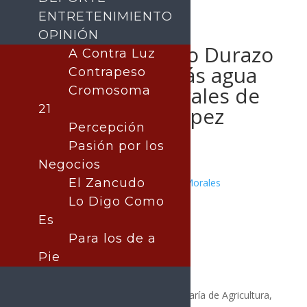
ENTRETENIMIENTO
OPINIÓN
Respalda Alfonso Durazo
A Contra Luz
al campo con más agua
Contrapeso
para familias rurales de
Cromosoma
21
Bácum:Celida López
Percepción
Pasión por los
Negocios
El Zancudo
Publicado por:
Juan Antonio Pérez Morales
SONORA
Lo Digo Como
22 mayo, 2026
Es
Para los de a
Pie
En el municipio de Bácum, la Secretaría de Agricultura,