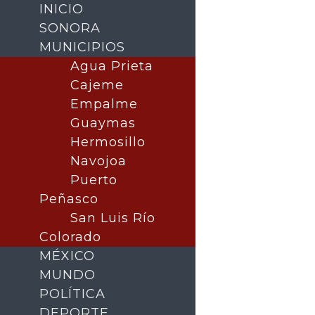
INICIO
SONORA
MUNICIPIOS
Agua Prieta
Cajeme
Empalme
Guaymas
Hermosillo
Navojoa
Puerto
Buscar
Peñasco
San Luis Río
Colorado
MÉXICO
MUNDO
POLÍTICA
DEPORTE