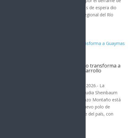
comunidades de la región afectada por el derrame de
tóxicos en 2014, después de 12 años de espera dio
inicio la construcción del Hospital Regional del Río
Sonora en Ures...
Trabajo de Sheinbaum y Durazo transforma a
Guaymas en nuevo polo de desarrollo
SONORA
Hermosillo, Sonora; 4 de agosto de 2026.- La
coordinación entre la presidenta Claudia Sheinbaum
Pardo y el gobernador Alfonso Durazo Montaño está
transformando a Guaymas en un nuevo polo de
desarrollo para Sonora y el noroeste del país, con
proyectos estratégicos que...