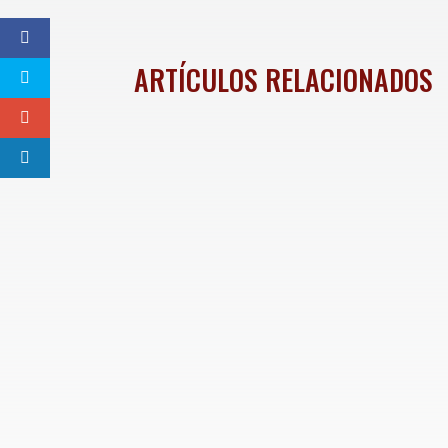
ARTÍCULOS RELACIONADOS
El equipo mexicano femenil de hockey sobre pa
los XXV Juegos Centroamericanos y del Cari