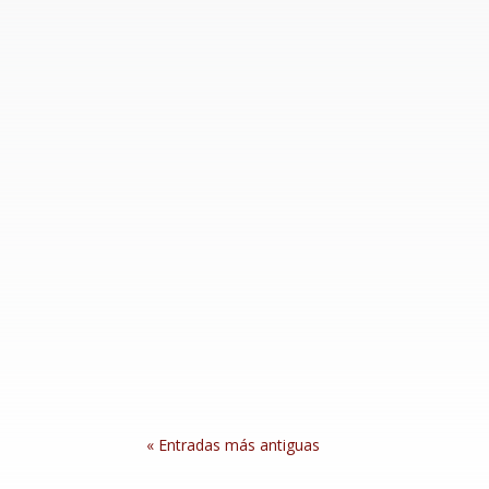
Desde enero de 2024 hasta agosto de 2026, a
expresión. En el mismo periodo, entre 10 y 12
La olímpica sonorense Rosa María Tapia cerró
Relevos Mixtos, para totalizar tres metales (
« Entradas más antiguas