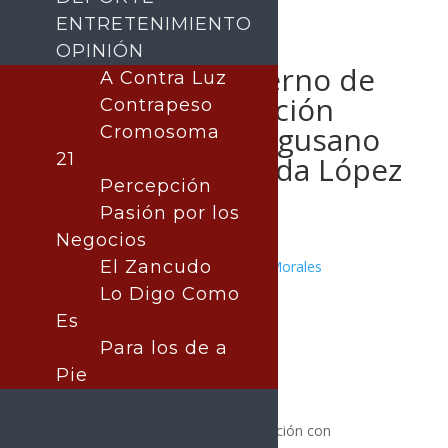
ENTRETENIMIENTO
OPINIÓN
Refuerzan Gobierno de
A Contra Luz
Sonora y Federación
Contrapeso
acciones contra gusano
Cromosoma
21
barrenador: Celida López
Percepción
Pasión por los
Negocios
El Zancudo
Publicado por:
Juan Antonio Pérez Morales
SONORA
Lo Digo Como
18 mayo, 2026
Es
Para los de a
Pie
El Gobierno de Sonora, en coordinación con