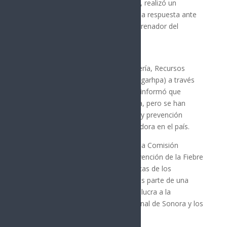
autoridades federales y municipales, realizó un
simulacro preventivo para preparar la respuesta ante
una eventual llegada del gusano barrenador del
ganado en la entidad.
La Secretaría de Agricultura, Ganadería, Recursos
Hidráulicos, Pesca y Acuacultura (Sagarhpa) a través
de su titular Celida López Cardenas informó que
Sonora se mantiene libre de la plaga, pero se han
reforzado las acciones de vigilancia y prevención
debido al avance de la mosca portadora en el país.
Armando García López, director de la Comisión
México-Estados Unidos para la Prevención de la Fiebre
Aftosa y Otras Enfermedades Exóticas de los
Animales, explicó que el simulacro es parte de una
estrategia interinstitucional que involucra a la
academia, la Unión Ganadera Regional de Sonora y los
gobiernos estatal y municipal.