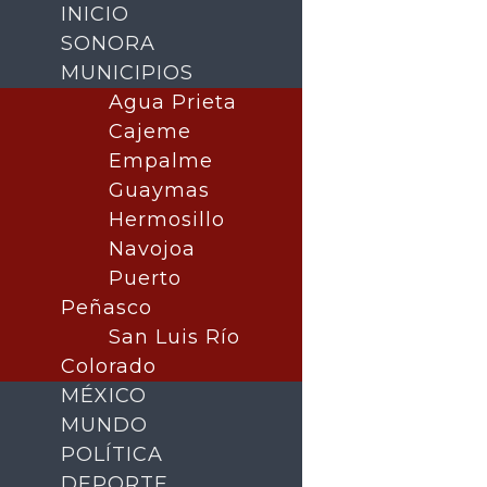
INICIO
SONORA
MUNICIPIOS
Agua Prieta
Cajeme
Empalme
Guaymas
Hermosillo
Navojoa
Puerto
Buscar
Peñasco
San Luis Río
Colorado
MÉXICO
MUNDO
POLÍTICA
DEPORTE