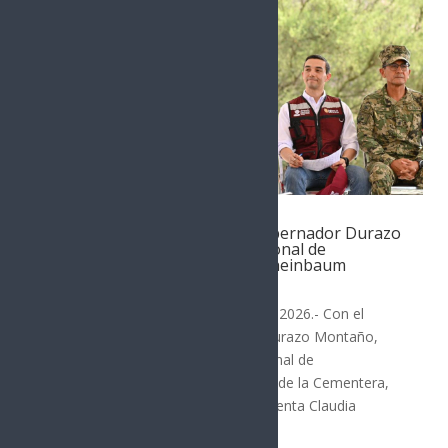
Con más de 13 mil árboles, Gobernador Durazo
suma a Sonora a Jornada Nacional de
Reforestación de Presidenta Sheinbaum
SONORA
Hermosillo, Sonora; 9 de agosto de 2026.- Con el
respaldo del gobernador Alfonso Durazo Montaño,
Sonora se sumó a la Jornada Nacional de
Reforestación 2026, desde el Cerro de la Cementera,
estrategia encabezada por la presidenta Claudia
Sheinbaum Pardo que se...