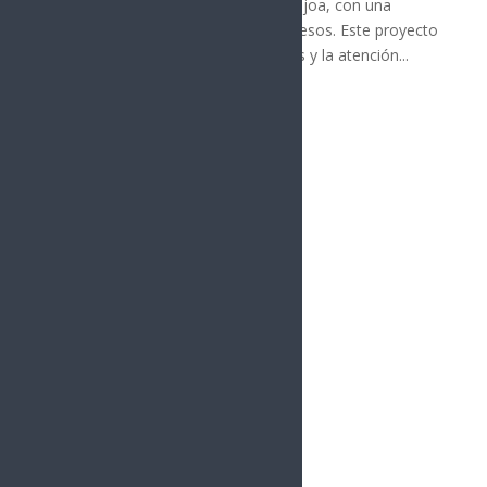
la Universidad Tecnológica de Etchojoa, con una
inversión total de 510 millones de pesos. Este proyecto
busca mejorar los servicios médicos y la atención...
« Entradas más antiguas
vacío
Sonora