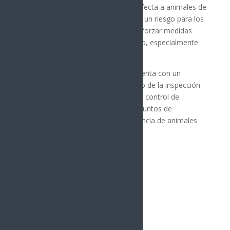
Detalló que el gusano barrenador afecta a animales de
sangre caliente y puede representar un riesgo para los
humanos, por lo que recomendó reforzar medidas
preventivas en el manejo del ganado, especialmente
en la atención de heridas y lesiones.
García López señaló que Sonora cuenta con un
estatus sanitario ejemplar, resultado de la inspección
pecuaria, vigilancia epidemiológica y control de
movilización de ganado, así como puntos de
inspección estratégicos y baja afluencia de animales
provenientes del sur del país.
Síguenos
Follows
Facebook
10.4k
Followers
Twitter