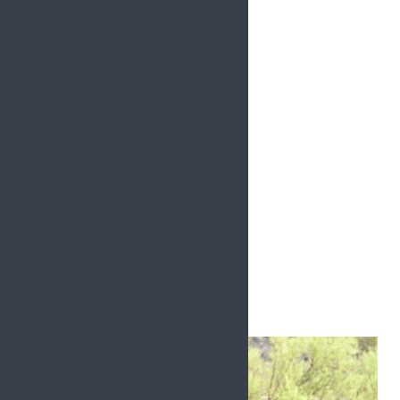
980
Followers
YouTube
0
Followers
Instagram
1.5k
Followers
Artículos Relacionados