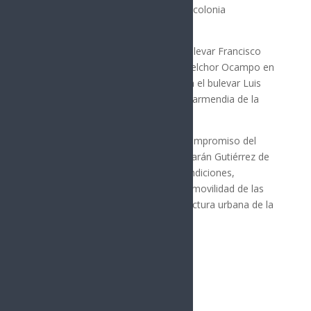
Monteverde, ambos ubicados en la colonia
Balderrama.
Además, cuadrillas trabajan en el bulevar Francisco
Serna entre Ignacio Comonfort y Melchor Ocampo en
la colonia Proyecto Río Sonora; y en el bulevar Luis
Encinas, entre José María Yáñez y Garmendia de la
colonia Centro.
El Gobierno Municipal refrenda el compromiso del
presidente municipal Antonio Astiazarán Gutiérrez de
mantener vialidades en mejores condiciones,
respondiendo a las necesidades de movilidad de las
familias y fortaleciendo la infraestructura urbana de la
ciudad.
Síguenos
Follows
Facebook