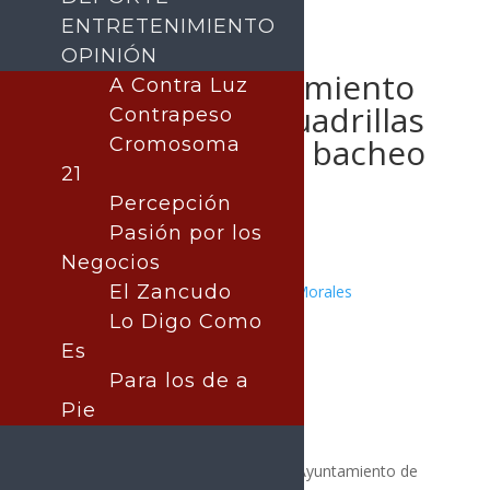
ENTRETENIMIENTO
OPINIÓN
Refuerza Ayuntamiento
A Contra Luz
de Hermosillo cuadrillas
Contrapeso
para trabajos de bacheo
Cromosoma
21
en la ciudad
Percepción
Pasión por los
Negocios
El Zancudo
Publicado por:
Juan Antonio Pérez Morales
Hermosillo
Lo Digo Como
30 septiembre, 2025
Es
Para los de a
Pie
Como parte de los trabajos que el Ayuntamiento de