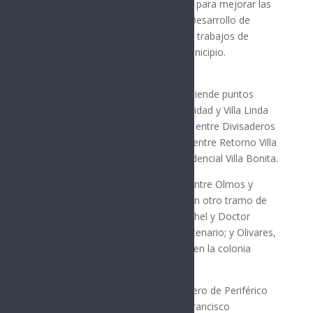
Hermosillo implementa diariamente para mejorar las
vialidades, la Dirección General de Desarrollo de
Infraestructura (DGDI) mantiene los trabajos de
bacheo en diversos sectores del municipio.
Personal de la DGDI actualmente atiende puntos
como la calle Reforma entre Solidaridad y Villa Linda
en la colonia Las Villas; Monteverde entre Divisaderos
y Tepache; y Paseo Río Sonora Sur entre Retorno Villa
Bonita y Paseo Montecarlo en Residencial Villa Bonita.
También se trabaja en Solidaridad entre Olmos y
Paseo Río Sonora en Las Granjas; en otro tramo de
Reforma ubicado entre Irineo S. Michel y Doctor
Ignacio Pesqueira de la colonia Centenario; y Olivares,
entre Michoacán y Periférico Norte en la colonia
Olivares.
Otros tramos atendidos son el crucero de Periférico
Norte y Reyes; así como Aburto y Francisco