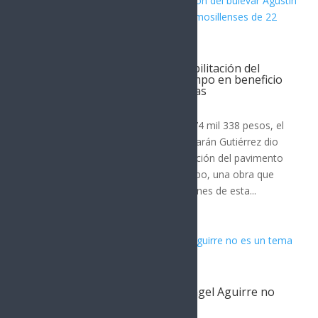
Arranca Toño Astiazarán rehabilitación del
bulevar Agustín Gómez del Campo en beneficio
de hermosillenses de 22 colonias
Hermosillo
Con una inversión de 51 millones 774 mil 338 pesos, el
presidente municipal Antonio Astiazarán Gutiérrez dio
el banderazo de inicio a la rehabilitación del pavimento
del bulevar Agustín Gómez del Campo, una obra que
mejorará la movilidad y las condiciones de esta...
Sheinbaum: La detención de Ángel Aguirre no
es un tema político
Hermosillo