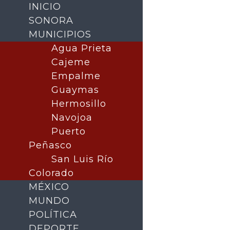
INICIO
SONORA
MUNICIPIOS
Agua Prieta
Cajeme
Empalme
Guaymas
Hermosillo
Navojoa
Puerto
Buscar
Peñasco
San Luis Río
Colorado
MÉXICO
MUNDO
POLÍTICA
DEPORTE