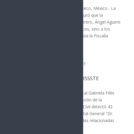
Por: Arath Landavazo Ciudad de México, México.- La
presidenta Claudia Sheinbaum, aseguró que la
detención del exgobernador de Guerrero, Ángel Aguirre
Rivero, no obedece a motivos políticos, sino a los
avances de la investigación que realiza la Fiscalía
General de la...
Solicitan cierre del Hospital del ISSSTE
Hermosillo
Hermosillo, Sonora.- La diputada local Gabriela Félix
dio a conocer que un acta de inspección de la
Coordinación Estatal de Protección Civil detectó 42
observaciones de riesgo en el Hospital General "Dr.
Fernando Ocaranza" del ISSSTE, todas relacionadas
con fallas en...