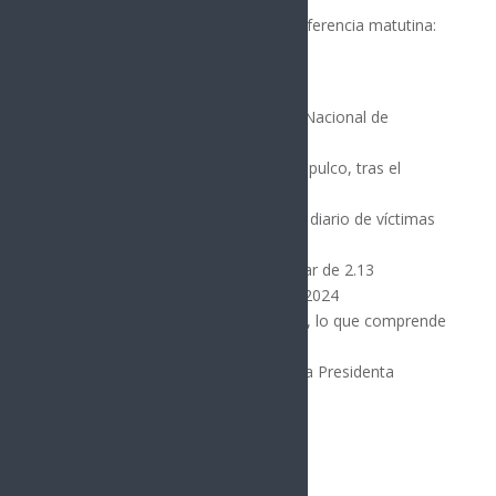
muy importante”, destacó en la conferencia matutina:
“Las mañaneras del pueblo”,
realizada en Acapulco, Guerrero.
La secretaria ejecutiva del Sistema Nacional de
Seguridad Pública (SESNP), Marcela
Figueroa Franco, detalló que en Acapulco, tras el
reforzamiento de la Estrategia
Nacional de Seguridad, el promedio diario de víctimas
de homicidios dolosos
disminuyó en 50.1 por ciento al pasar de 2.13
homicidios al día en septiembre de 2024
a 1.06 por ciento en diciembre 2024, lo que comprende
parte del periodo de los
primeros 100 días del Gobierno de la Presidenta
Claudia Sheinbaum.
Síguenos