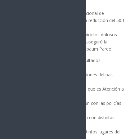
Como resultado de la Estrategia Nacional de
Seguridad, en Acapulco se logró una reducción del 50.1
por
ciento en el promedio diario de homicidios dolosos
entre septiembre y diciembre 2024, aseguró la
Presidenta de México, Claudia Sheinbaum Pardo.
“Como ustedes pueden ver, hay resultados
importantes. Esto no es casualidad.
Decidimos, al igual que en otras regiones del país,
desarrollar una Estrategia integral
que consta de nuestros cuatro ejes, que es Atención a
las causas; Fortalecimiento de
la Guardia Nacional y su coordinación con las policías
estatales, municipales; por otro
lado, la Inteligencia y la investigación con distintas
fuerzas de tarea que se están
desarrollando y fortaleciendo en distintos lugares del
país; y la Coordinación, que es