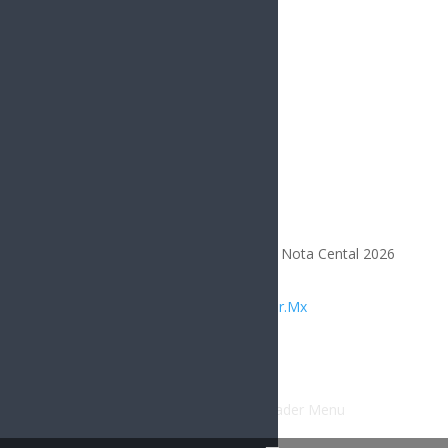
Opinión
Todos los Derechos Reservados | Nota Cental 2026
Diseñado por
Integrar.Mx