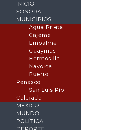
INICIO
SONORA
MUNICIPIOS
Agua Prieta
Cajeme
Empalme
Guaymas
Hermosillo
Navojoa
Puerto
Buscar
Peñasco
San Luis Río
Colorado
MÉXICO
MUNDO
POLÍTICA
DEPORTE