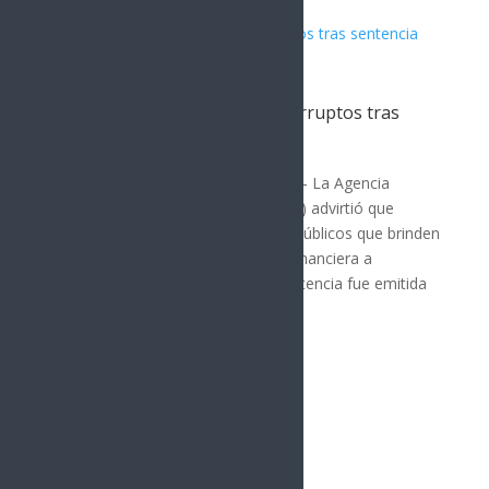
DEA advierte a funcionarios corruptos tras
sentencia contra “El Mayo”
MÉXICO
Por: Arath Landavazo Nueva York.— La Agencia
Antidrogas de Estados Unidos (DEA) advirtió que
también perseguirá a funcionarios públicos que brinden
protección política, institucional o financiera a
organizaciones criminales. La advertencia fue emitida
tras la...
« Entradas más antiguas