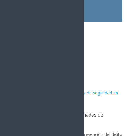
Instagram
1.5k
Followers
Artículos Relacionados
PESP fortalece acciones coordinadas de
seguridad en Nogales
MÉXICO
Con los operativos de seguridad y prevención del delito