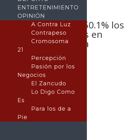
ENTRETENIMIENTO
OPINIÓN
Reducen en un 50.1% los
A Contra Luz
hocidios dolosos en
Contrapeso
Acapulco:Claudia
Cromosoma
21
Sheinbaum
Percepción
Pasión por los
Negocios
El Zancudo
Publicado por:
La nota central
Nota Principal
|
MÉXICO
Lo Digo Como
17 enero, 2025
Es
Para los de a
Pie
Por Juan Antonio Pérez