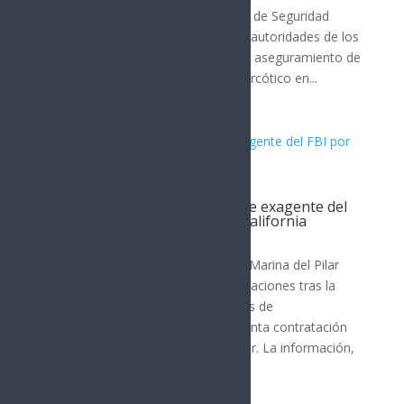
que ha desplegado la Policía Estatal de Seguridad
Pública (PESP) en coordinación con autoridades de los
tres niveles de gobierno, lograron el aseguramiento de
superior a los 600 envoltorios de narcótico en...
Filtración revela contratación de exagente del
FBI por gobernadora de Baja California
Nota Principal
La gobernadora de Baja California, Marina del Pilar
Ávila Olmeda, enfrenta nuevas revelaciones tras la
difusión de una grabación y capturas de
conversaciones que indican la presunta contratación
de un exagente del FBI como asesor. La información,
publicada por...