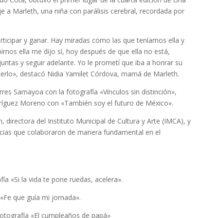
 a Marleth, una niña con parálisis cerebral, recordada por
articipar y ganar. Hay miradas como las que teníamos ella y
irnos ella me dijo sí, hoy después de que ella no está,
ntas y seguir adelante. Yo le prometí que iba a honrar su
cerlo», destacó Nidia Yamilet Córdova, mamá de Marleth.
es Samayoa con la fotografía «Vínculos sin distinción»,
odríguez Moreno con «También soy el futuro de México».
directora del Instituto Municipal de Cultura y Arte (IMCA), y
ncias que colaboraron de manera fundamental en el
ía «Si la vida te pone ruedas, acelera».
a «Fe que guía mi jornada».
fotografía «El cumpleaños de papá»