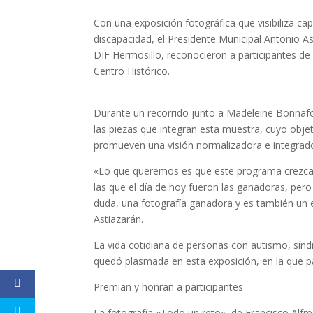
Con una exposición fotográfica que visibiliza ca
discapacidad, el Presidente Municipal Antonio A
DIF Hermosillo, reconocieron a participantes de 
Centro Histórico.
Durante un recorrido junto a Madeleine Bonnafo
las piezas que integran esta muestra, cuyo obje
promueven una visión normalizadora e integrado
«Lo que queremos es que este programa crezca y
las que el día de hoy fueron las ganadoras, pero
duda, una fotografía ganadora y es también un
Astiazarán.
La vida cotidiana de personas con autismo, sínd
quedó plasmada en esta exposición, en la que pa
Premian y honran a participantes
La fotografía «Todo un reto», de Francisco Alfre