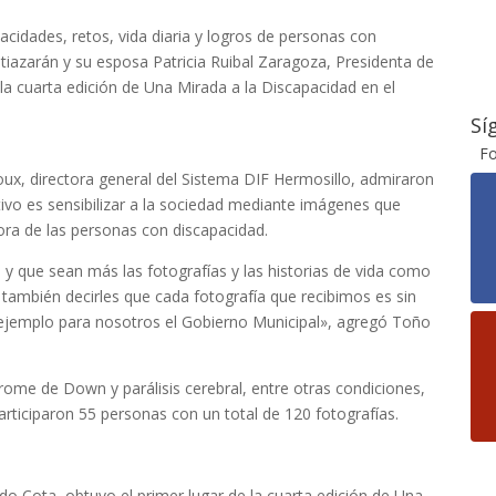
pacidades, retos, vida diaria y logros de personas con
stiazarán y su esposa Patricia Ruibal Zaragoza, Presidenta de
la cuarta edición de Una Mirada a la Discapacidad en el
Sí
Fo
ux, directora general del Sistema DIF Hermosillo, admiraron
tivo es sensibilizar a la sociedad mediante imágenes que
ra de las personas con discapacidad.
 que sean más las fotografías y las historias de vida como
 también decirles que cada fotografía que recibimos es sin
 ejemplo para nosotros el Gobierno Municipal», agregó Toño
rome de Down y parálisis cerebral, entre otras condiciones,
rticiparon 55 personas con un total de 120 fotografías.
do Cota, obtuvo el primer lugar de la cuarta edición de Una