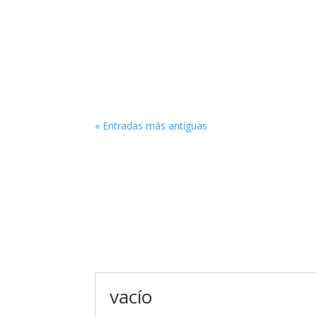
Por: Arath Landavazo Ciudad de México, Méxic
por presunta participación en el ocultamiento 
« Entradas más antiguas
vacío