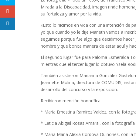
Mirada a la Discapacidad, imagen rinde homenaje
su fortaleza y amor por la vida.
«Esto lo hicimos en vida con una intención de p
yo que cuando yo le dije Marleth vamos a inscrib
seguimos porque fue algo que decidimos hacer ju
nombre y que bonita manera de estar aquí y ha
El segundo lugar fue para Paloma Esmeralda Torr
mientras que el tercer lugar lo obtuvo Ysela R
También asistieron Marianna González Gastélum, 
Jeannette Molina, directora de COMUDIS, insta
desarrollo del concurso y la exposición.
Recibieron mención honorífica
* María Ernestina Ramírez Valdez, con la fotograf
* Leticia Abigail Rosas Amaral, con la fotografí
* María Marla Alexia Córdova Quiñones, con la 