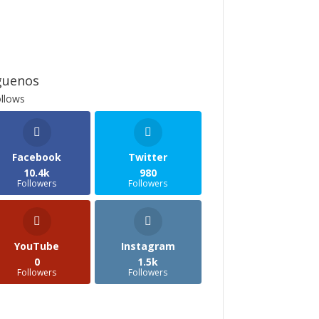
guenos
llows
Facebook
Twitter
10.4k
980
Followers
Followers
YouTube
Instagram
0
1.5k
Followers
Followers