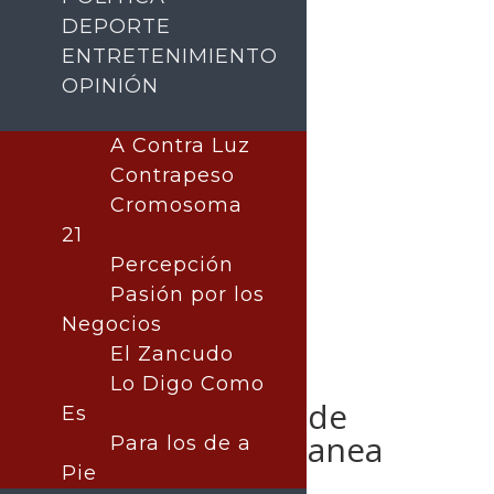
DEPORTE
ENTRETENIMIENTO
OPINIÓN
Buscar
A Contra Luz
Contrapeso
Cromosoma
21
Percepción
Pasión por los
Negocios
El Zancudo
Lo Digo Como
Reconocen Plan de
Es
Justicia para Cananea
Para los de a
como un avance
Pie