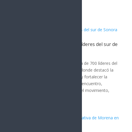
Artículos Relacionados
Javier Lamarque se reúne con líderes del sur de
Sonora
POLÍTICA
Javier Lamarque se reunió con cerca de 700 líderes del
sur de Sonora en Ciudad Obregón, donde destacó la
importancia de mantener la unidad y fortalecer la
organización desde las bases. En el encuentro,
Lamarque subrayó el crecimiento del movimiento,
afirmando que...