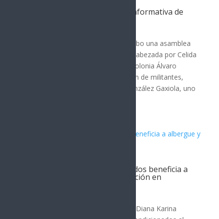
Celida López lidera asamblea informativa de
Morena en Sonora
POLÍTICA
En Hermosillo, Sonora, se llevó a cabo una asamblea
informativa del partido Morena, encabezada por Celida
López. La reunión tuvo lugar en la colonia Álvaro
Obregón y contó con la participación de militantes,
simpatizantes y vecinos. Fermín González Gaxiola, uno
de los...
Donación de aires acondicionados beneficia a
albergue y centro de rehabilitación en
Hermosillo
POLÍTICA
La diputada federal por Hermosillo, Diana Karina