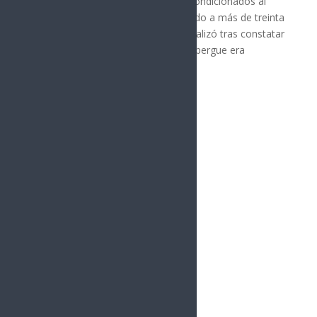
Barreras Samaniego, donó aires acondicionados al
Albergue Madre Amable, beneficiando a más de treinta
adultos mayores. La donación se realizó tras constatar
que el equipo de refrigeración del albergue era
obsoleto y no...
« Entradas más antiguas
vacío