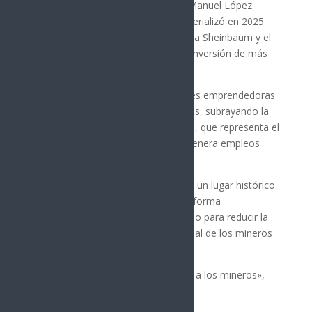
Según Valles, el presidente Andrés Manuel López
Obrador impulsó el plan que se materializó en 2025
con el apoyo de la presidenta Claudia Sheinbaum y el
gobernador Alfonso Durazo, y una inversión de más
de 2.2 mil millones de pesos.
Valles también se reunió con mujeres emprendedoras
y la Agrupación de Mineros Retirados, subrayando la
importancia de la minería en Sonora, que representa el
33.8% de la producción nacional y genera empleos
para miles de familias.
Además, mencionó que Cananea es un lugar histórico
en la lucha laboral, recordando la reforma
constitucional aprobada en el Senado para reducir la
jornada laboral, una demanda original de los mineros
de 1906.
«El país le debe mucho a Cananea y a los mineros»,
concluyó Lorenia Valles.