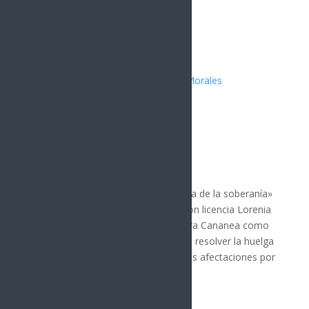
histórico
Publicado por:
Juan Antonio Pérez Morales
POLÍTICA
8 julio, 2026
Durante la asamblea «Por la defensa de la soberanía»
en Cananea, Sonora, la senadora con licencia Lorenia
Valles destacó el Plan de Justicia para Cananea como
un avance histórico. Este plan busca resolver la huelga
minera iniciada en 2007 y abordar las afectaciones por
el derrame tóxico de 2014.