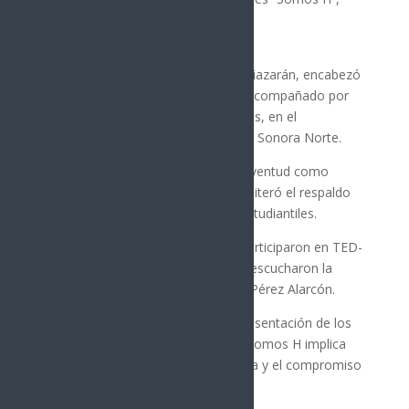
realizado en Hermosillo.
El presidente municipal, Antonio Astiazarán, encabezó
la entrega del Distintivo Somos H, acompañado por
autoridades municipales y educativas, en el
Tecnológico de Monterrey, Campus Sonora Norte.
Astiazarán destacó el papel de la juventud como
motor de transformación social y reiteró el respaldo
del Ayuntamiento a las iniciativas estudiantiles.
Durante el evento, los asistentes participaron en TED-
Talks “Liderazgo que deja huella” y escucharon la
conferencia magistral de Fernanda Pérez Alarcón.
Carolina Hoyos Valenzuela, en representación de los
jóvenes, expresó que ser parte de Somos H implica
ejercer el liderazgo desde la empatía y el compromiso
diario con la comunidad estudiantil.