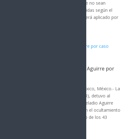
confirmó que las líneas celulares que no sean
vinculadas a la CURP serán suspendidas según el
calendario establecido. El proceso será aplicado por
compañías como...
Detiene a exgobernador Ángel Aguirre por
caso Ayotzinapa
Hermosillo
Por: Arath Landavazo Ciudad de México, México.- La
Fiscalía General de la República (FGR), detuvo al
exgobernador de Guerrero, Ángel Heladio Aguirre
Rivero, por presunta participación en el ocultamiento
de evidencia relacionada con la caso de los 43
estudiantes de la...