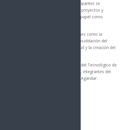
En noviembre y diciembre, los participantes se
prepararon en liderazgo, gestión de proyectos y
trabajo en equipo, fortaleciendo su papel como
agentes de transformación social.
El Gobierno Municipal resaltó acciones como la
instalación del Cabildo Juvenil, la consolidación del
Instituto Hermosillense de la Juventud y la creación del
Consejo Estudiantil Universitario.
Al evento asistieron representantes del Tecnológico de
Monterrey, autoridades municipales, integrantes del
Cabildo Juvenil y la cantante Renata Agandar.
Síguenos
Follows
Facebook
10.4k
Followers