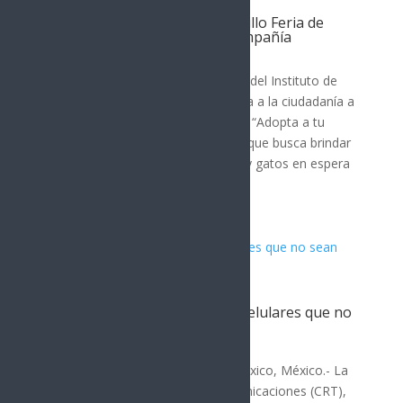
Organiza Gobierno de Hermosillo Feria de
Adopciones de animales de compañía
Hermosillo
El Gobierno de Hermosillo, a través del Instituto de
Protección y Bienestar Animal, invita a la ciudadanía a
participar en la Feria de Adopciones “Adopta a tu
nuevo mejor amigo”, una actividad que busca brindar
una segunda oportunidad a perros y gatos en espera
de un...
Es oficial: Suspenderán líneas celulares que no
sean vinculadas a la CURP
Hermosillo
Por: Arath Landavazo Ciudad de México, México.- La
Comisión Reguladora de Telecomunicaciones (CRT),