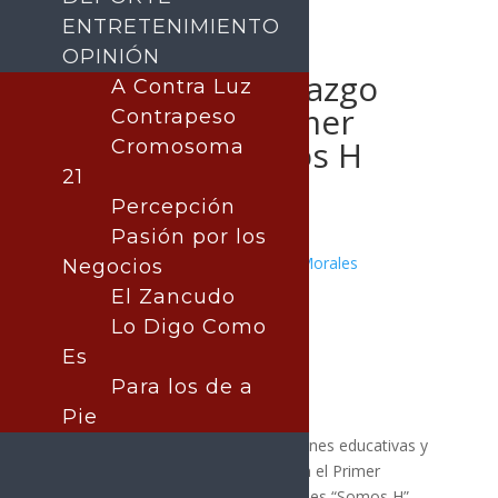
ENTRETENIMIENTO
OPINIÓN
Reconocen liderazgo
A Contra Luz
juvenil en el Primer
Contrapeso
Encuentro Somos H
Cromosoma
21
Percepción
Pasión por los
Publicado por:
Juan Antonio Pérez Morales
Negocios
Hermosillo
El Zancudo
21 febrero, 2026
Lo Digo Como
Es
Para los de a
Pie
Más de 300 jóvenes de 20 instituciones educativas y
asociaciones fueron reconocidos en el Primer
Encuentro de Sociedades Estudiantiles “Somos H”,