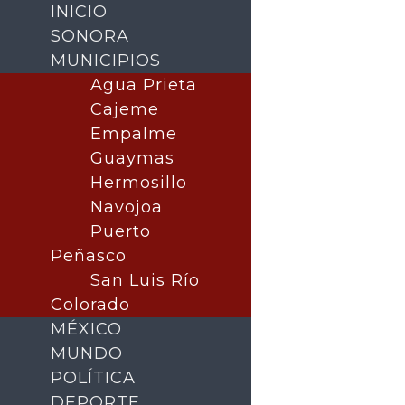
INICIO
SONORA
MUNICIPIOS
Agua Prieta
Cajeme
Empalme
Guaymas
Hermosillo
Navojoa
Puerto
Buscar
Peñasco
San Luis Río
Colorado
MÉXICO
MUNDO
POLÍTICA
DEPORTE