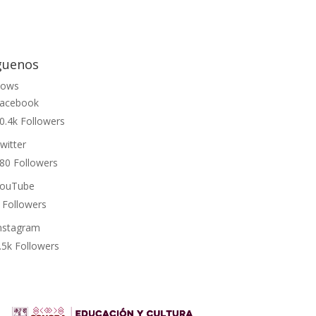
guenos
lows
acebook
0.4k
Followers
witter
80
Followers
ouTube
Followers
nstagram
.5k
Followers