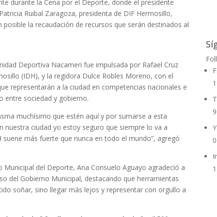
te durante la Cena por el Deporte, donde el presidente
Patricia Ruibal Zaragoza, presidenta de DIF Hermosillo,
n posible la recaudación de recursos que serán destinados al
Sí
Fol
 Unidad Deportiva Nacameri fue impulsada por Rafael Cruz
F
rmosillo (IDH), y la regidora Dulce Robles Moreno, con el
1
 que representarán a la ciudad en competencias nacionales e
to entre sociedad y gobierno.
T
9
iasma muchísimo que estén aquí y por sumarse a esta
en nuestra ciudad yo estoy seguro que siempre lo va a
Y
H suene más fuerte que nunca en todo el mundo”, agregó
0
I
io Municipal del Deporte, Ana Consuelo Aguayo agradeció a
1
so del Gobierno Municipal, destacando que herramientas
do soñar, sino llegar más lejos y representar con orgullo a