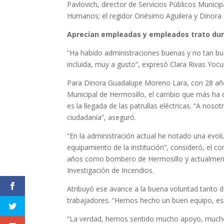
Pavlovich, director de Servicios Públicos Munic
Humanos; el regidor Onésimo Aguilera y Dinora 
Aprecian empleadas y empleados trato dur
“Ha habido administraciones buenas y no tan b
incluida, muy a gusto”, expresó Clara Rivas Yoc
Para Dinora Guadalupe Moreno Lara, con 28 años
Municipal de Hermosillo, el cambio que más ha 
es la llegada de las patrullas eléctricas. “A no
ciudadanía”, aseguró.
“En la administración actual he notado una evolu
equipamiento de la institución”, consideró, el 
años como bombero de Hermosillo y actualmente
Investigación de Incendios.
Atribuyó ese avance a la buena voluntad tanto de
trabajadores. “Hemos hecho un buen equipo, espe
“La verdad, hemos sentido mucho apoyo, mucho