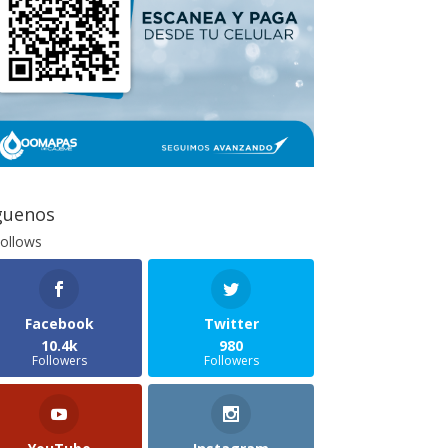
guenos
ollows
Facebook
Twitter
10.4k
980
Followers
Followers