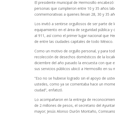
El presidente municipal de Hermosillo encabezó l
personas que cumplieron entre 10 y 35 años labo
conmemorativas a quienes llevan 28, 30 y 35 año
Los invitó a sentirse orgullosos de ser parte de
equipamiento en el área de seguridad pública y 
al 911, así como el primer lugar nacional que H
de entre las ciudades capitales de todo México.
Como un motivo de orgullo personal, y para toda
recolección de desechos domésticos de la locali
diciembre del año pasado la encuesta con que el
sus servicios públicos ubicó a Hermosillo en su n
“Eso no se hubiese logrado sin el apoyo de usted
ustedes, como ya se comentaba hace un momento
ciudad”, enfatizó.
Lo acompañaron en la entrega de reconocimien
de 2 millones de pesos, el secretario del Ayunta
mayor; Jesús Alonso Durón Montaño, Comisario Ge